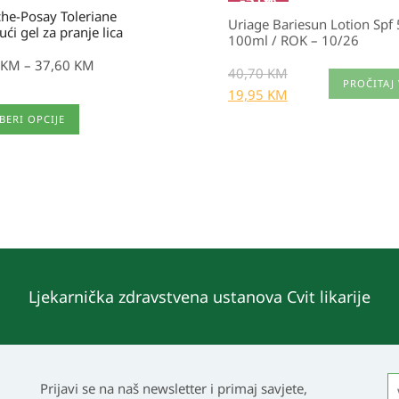
-
51
%
he-Posay Toleriane
Uriage Bariesun Lotion Spf
ući gel za pranje lica
100ml / ROK – 10/26
KM
–
37,60
KM
40,70
KM
PROČITAJ 
19,95
KM
BERI OPCIJE
zvod
nti.
e
u
Ljekarnička zdravstvena ustanova Cvit likarije
ati
ici
zvoda
Prijavi se na naš newsletter i primaj savjete,