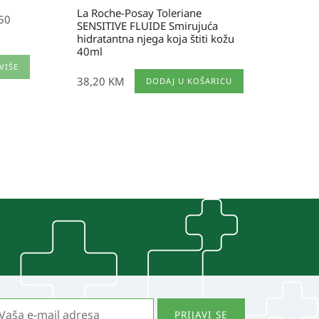
La Roche-Posay Toleriane
 50
SENSITIVE FLUIDE Smirujuća
hidratantna njega koja štiti kožu
40ml
VIŠE
38,20
KM
DODAJ U KOŠARICU