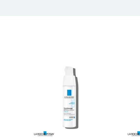
Rasp
cijen
od
29,6
do
37,6