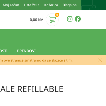
Moj račun
Lista želja
Košarica
Blagajna
0
0,00
KM
OSTI
BRENDOVI
em ove stranice smatramo da se slažete s tim.
DALE REFILLABLE
T