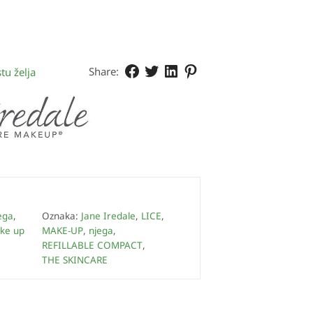
Share:
tu želja
ega
,
Oznaka:
Jane Iredale
,
LICE
,
ke up
MAKE-UP
,
njega
,
REFILLABLE COMPACT
,
THE SKINCARE