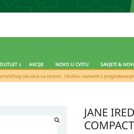
OUTLET
AKCIJE
NOVO U CVITU
SAVJETI & NOV
orisničkog iskustva na stranici. Ukoliko nastavite s pregledavanj
JANE IRE
COMPAC