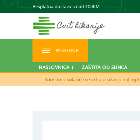
Besplatna dostava iznad 100KM
WEBSHOP
NASLOVNICA
ZAŠTITA OD SUNCA
Koristimo kolačiće u svrhu pružanja boljeg k