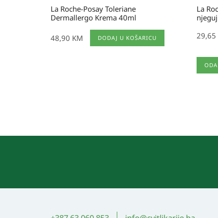
La Roche-Posay Toleriane
La Roc
Dermallergo Krema 40ml
njeguj
29,65
48,90
KM
DODAJ U KOŠARICU
Ovaj
ODA
proi
ima
više
varija
Opcij
se
mog
odabr
na
stran
proi
+387 63 060 853
info@cvitlikarije.ba