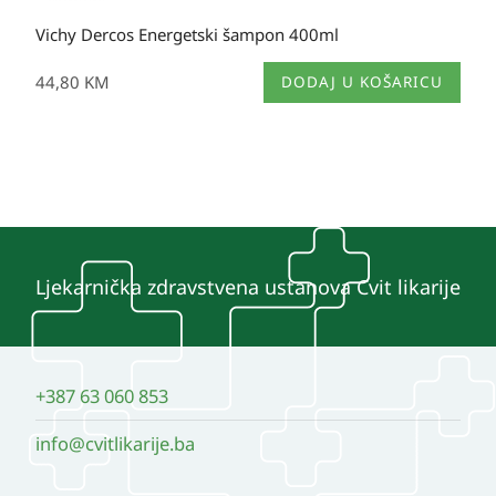
Vichy Dercos Energetski šampon 400ml
44,80
KM
DODAJ U KOŠARICU
Ljekarnička zdravstvena ustanova Cvit likarije
+387 63 060 853
info@cvitlikarije.ba