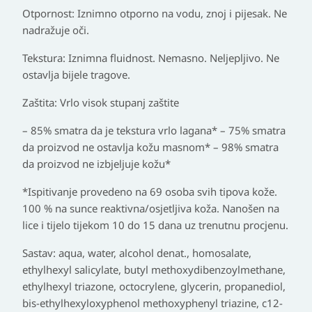
Otpornost: Iznimno otporno na vodu, znoj i pijesak. Ne
nadražuje oči.
Tekstura: Iznimna fluidnost. Nemasno. Neljepljivo. Ne
ostavlja bijele tragove.
Zaštita: Vrlo visok stupanj zaštite
– 85% smatra da je tekstura vrlo lagana* – 75% smatra
da proizvod ne ostavlja kožu masnom* – 98% smatra
da proizvod ne izbjeljuje kožu*
*Ispitivanje provedeno na 69 osoba svih tipova kože.
100 % na sunce reaktivna/osjetljiva koža. Nanošen na
lice i tijelo tijekom 10 do 15 dana uz trenutnu procjenu.
Sastav: aqua, water, alcohol denat., homosalate,
ethylhexyl salicylate, butyl methoxydibenzoylmethane,
ethylhexyl triazone, octocrylene, glycerin, propanediol,
bis-ethylhexyloxyphenol methoxyphenyl triazine, c12-