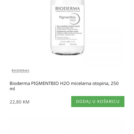
Bioderma PIGMENTBIO H2O micelarna otopina, 250
ml
22,80
KM
DODAJ U KOŠARICU