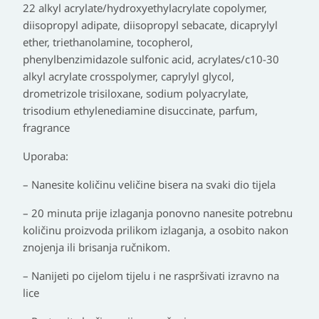
22 alkyl acrylate/hydroxyethylacrylate copolymer,
diisopropyl adipate, diisopropyl sebacate, dicaprylyl
ether, triethanolamine, tocopherol,
phenylbenzimidazole sulfonic acid, acrylates/c10-30
alkyl acrylate crosspolymer, caprylyl glycol,
drometrizole trisiloxane, sodium polyacrylate,
trisodium ethylenediamine disuccinate, parfum,
fragrance
Uporaba:
– Nanesite količinu veličine bisera na svaki dio tijela
– 20 minuta prije izlaganja ponovno nanesite potrebnu
količinu proizvoda prilikom izlaganja, a osobito nakon
znojenja ili brisanja ručnikom.
– Nanijeti po cijelom tijelu i ne raspršivati izravno na
lice