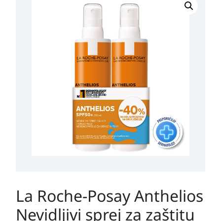
Roche-
Posay
Anthelios
Nevidljivi
sprej
za
zaštitu
od
sunca
Duo
pack
količina
La Roche-Posay Anthelios
Nevidljivi sprej za zaštitu