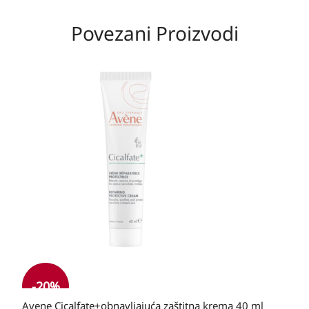
Povezani Proizvodi
Izvorna
Trenutna
cijena
cijena
bila
je:
je:
21,20 KM.
21,20 KM.
-20%
Avene Cicalfate+obnavljajuća zaštitna krema 40 ml