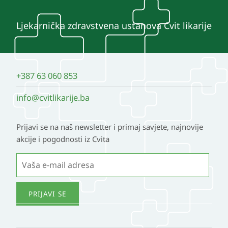
Ljekarnička zdravstvena ustanova Cvit likarije
+387 63 060 853
info@cvitlikarije.ba
Prijavi se na naš newsletter i primaj savjete, najnovije
akcije i pogodnosti iz Cvita