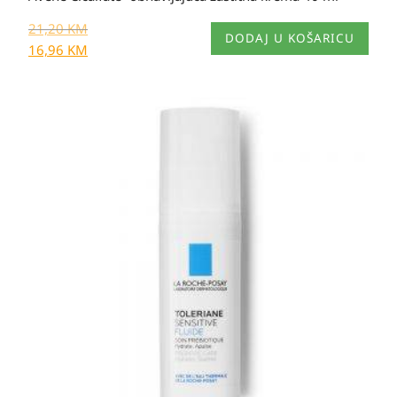
21,20
KM
DODAJ U KOŠARICU
16,96
KM