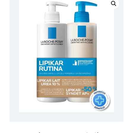
Roche-
Posay
Lipikar
Losion
Urea
10%
400
ml
+
Sindet
AP+
400
ml
količina