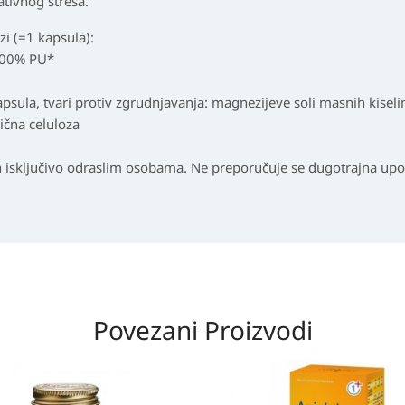
ativnog stresa.
i (=1 kapsula):
 300% PU*
apsula, tvari protiv zgrudnjavanja: magnezijeve soli masnih kiselina
ična celuloza
n isključivo odraslim osobama. Ne preporučuje se dugotrajna upo
Povezani Proizvodi