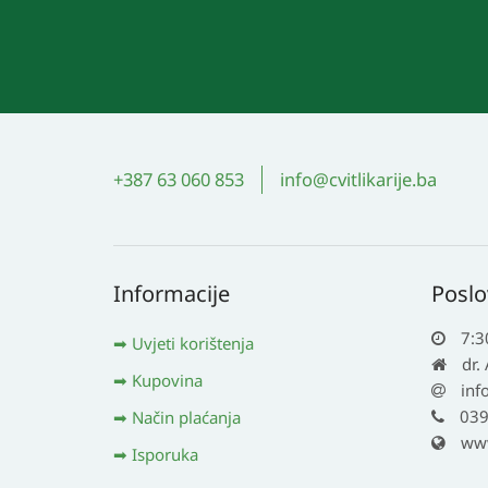
+387 63 060 853
info@cvitlikarije.ba
Informacije
Poslo
7:3
Uvjeti korištenja
dr.
Kupovina
inf
039
Način plaćanja
www.
Isporuka