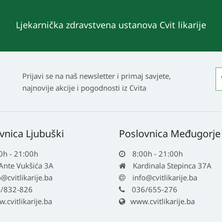
Ljekarnička zdravstvena ustanova Cvit likarije
Prijavi se na naš newsletter i primaj savjete,
najnovije akcije i pogodnosti iz Cvita
vnica Ljubuški
Poslovnica Međugorje
0h - 21:00h
8:00h - 21:00h
 Ante Vukšića 3A
Kardinala Stepinca 37A
o@cvitlikarije.ba
info@cvitlikarije.ba
/832-826
036/655-276
cvitlikarije.ba
www.cvitlikarije.ba