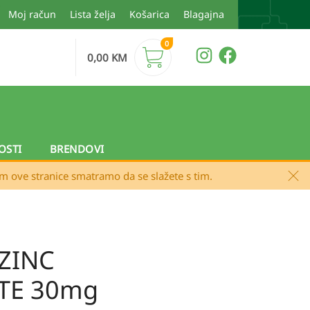
Moj račun
Lista želja
Košarica
Blagajna
0
0,00
KM
OSTI
BRENDOVI
em ove stranice smatramo da se slažete s tim.
 ZINC
TE 30mg