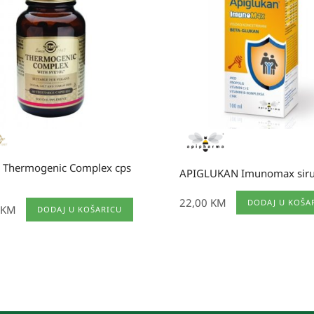
r Thermogenic Complex cps
APIGLUKAN Imunomax sir
22,00
KM
DODAJ U KOŠA
KM
DODAJ U KOŠARICU