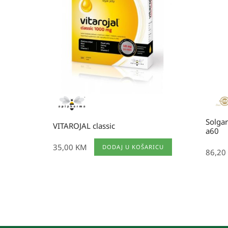
Solga
VITAROJAL classic
a60
35,00
KM
DODAJ U KOŠARICU
86,20