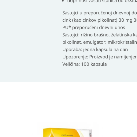
doprinosi zaštiti stanica od oksid
Sastojci u preporučenoj dnevnoj doz
cink (kao cinkov pikolinat) 30 mg
PU* preporučeni dnevni unos
Sastojci: rižino brašno, želatinska k
pikolinat, emulgator: mikrokristalin
Uporaba: jedna kapsula na dan
Upozorenje: Proizvod je namijenje
Veličina: 100 kapsula