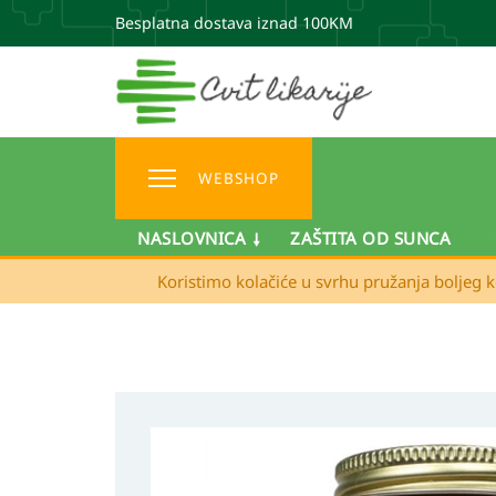
Besplatna dostava iznad 100KM
WEBSHOP
NASLOVNICA
ZAŠTITA OD SUNCA
Koristimo kolačiće u svrhu pružanja boljeg k