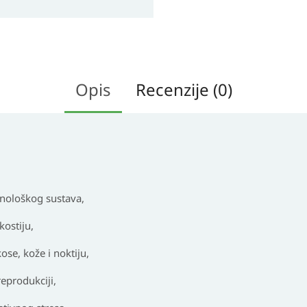
Opis
Recenzije (0)
unološkog sustava,
ostiju,
se, kože i noktiju,
eprodukciji,