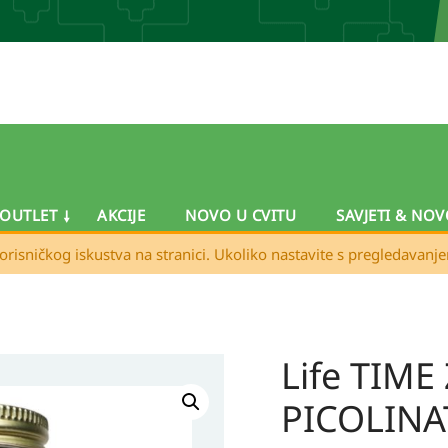
OUTLET
AKCIJE
NOVO U CVITU
SAVJETI & NOV
orisničkog iskustva na stranici. Ukoliko nastavite s pregledavanj
Life TIME
PICOLINA