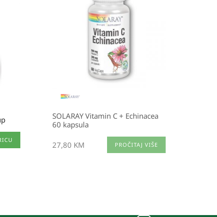
SOLARAY Vitamin C + Echinacea
up
60 kapsula
RICU
27,80
KM
PROČITAJ VIŠE