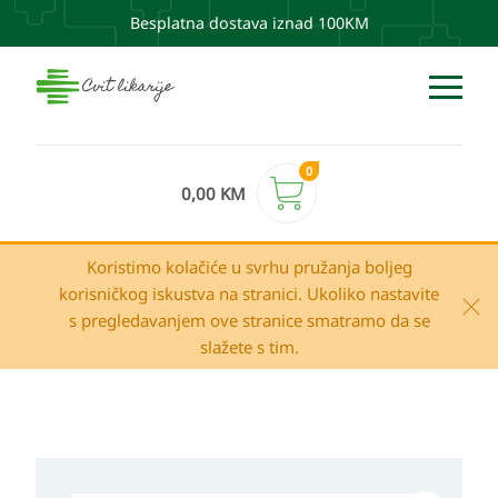
Besplatna dostava iznad 100KM
0
0,00
KM
Koristimo kolačiće u svrhu pružanja boljeg
korisničkog iskustva na stranici. Ukoliko nastavite
s pregledavanjem ove stranice smatramo da se
slažete s tim.
Raspon
M.E.V