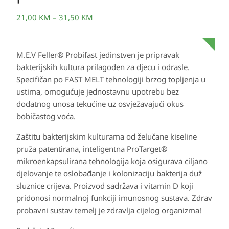
21,00
KM
–
31,50
KM
M.E.V Feller® Probifast jedinstven je pripravak
bakterijskih kultura prilagođen za djecu i odrasle.
Specifičan po FAST MELT tehnologiji brzog topljenja u
ustima, omogućuje jednostavnu upotrebu bez
dodatnog unosa tekućine uz osvježavajući okus
bobičastog voća.
Zaštitu bakterijskim kulturama od želučane kiseline
pruža patentirana, inteligentna ProTarget®
mikroenkapsulirana tehnologija koja osigurava ciljano
djelovanje te oslobađanje i kolonizaciju bakterija duž
sluznice crijeva. Proizvod sadržava i vitamin D koji
pridonosi normalnoj funkciji imunosnog sustava. Zdrav
probavni sustav temelj je zdravlja cijelog organizma!