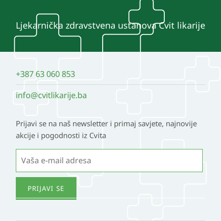
Ljekarnička zdravstvena ustanova Cvit likarije
+387 63 060 853
info@cvitlikarije.ba
Prijavi se na naš newsletter i primaj savjete, najnovije
akcije i pogodnosti iz Cvita