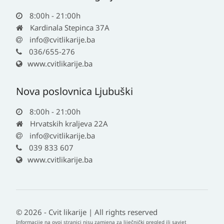
8:00h - 21:00h
Kardinala Stepinca 37A
info@cvitlikarije.ba
036/655-276
www.cvitlikarije.ba
Nova poslovnica Ljubuški
8:00h - 21:00h
Hrvatskih kraljeva 22A
info@cvitlikarije.ba
039 833 607
www.cvitlikarije.ba
© 2026 - Cvit likarije | All rights reserved
Informacije na ovoj stranici nisu zamjena za liječnički pregled ili savjet