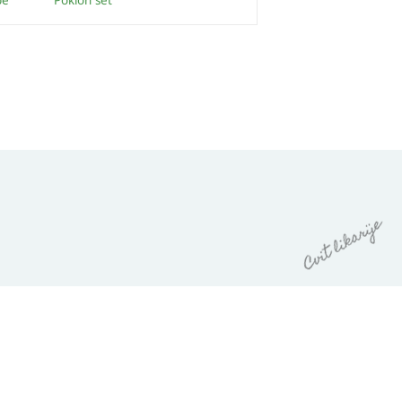
be
Poklon set