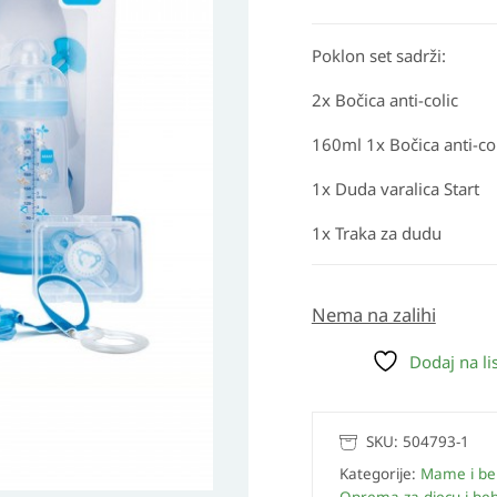
Poklon set sadrži:
2x Bočica anti-colic
160ml 1x Bočica anti-co
1x Duda varalica Start
1x Traka za dudu
Nema na zalihi
Dodaj na lis
SKU:
504793-1
Kategorije:
Mame i be