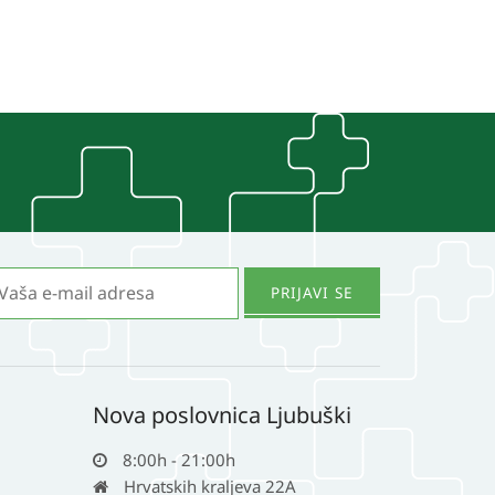
više
varijanti.
Opcije
se
mogu
odabrati
na
stranici
proizvoda
Nova poslovnica Ljubuški
8:00h - 21:00h
Hrvatskih kraljeva 22A