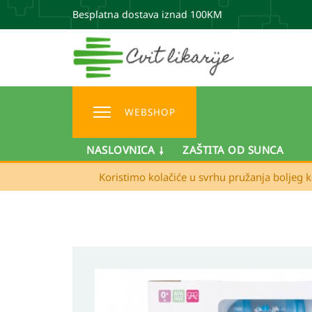
Besplatna dostava iznad 100KM
WEBSHOP
NASLOVNICA
ZAŠTITA OD SUNCA
Koristimo kolačiće u svrhu pružanja boljeg k