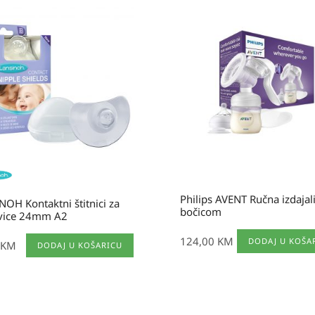
Philips AVENT Ručna izdajali
OH Kontaktni štitnici za
bočicom
vice 24mm A2
124,00
KM
DODAJ U KOŠA
KM
DODAJ U KOŠARICU