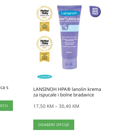
Raspon
cijena:
od
17,50 KM
do
30,40 KM
ca s
LANSINOH HPA® lanolin krema
za ispucale i bolne bradavice
17,50
KM
–
30,40
KM
RICU
Ovaj
ODABERI OPCIJE
proizvod
ima