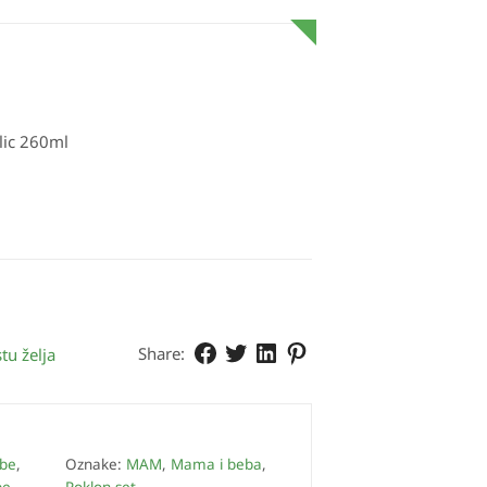
lic 260ml
Share:
tu želja
be
,
Oznake:
MAM
,
Mama i beba
,