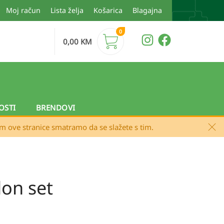
Moj račun
Lista želja
Košarica
Blagajna
0
0,00
KM
OSTI
BRENDOVI
em ove stranice smatramo da se slažete s tim.
on set