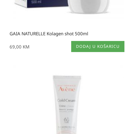
GAIA NATURELLE Kolagen shot 500ml
69,00
KM
DODAJ U KOŠARICU
Raspon
cijena:
od
22,20 KM
do
38,00 KM