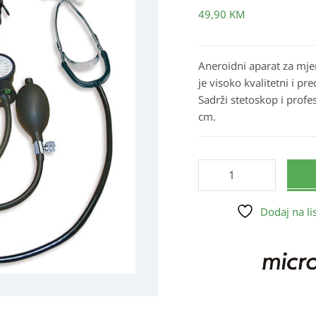
krvnog
49,90
KM
pritiska
količina
Aneroidni aparat za mje
je visoko kvalitetni i p
Sadrži stetoskop i prof
cm.
Dodaj na lis