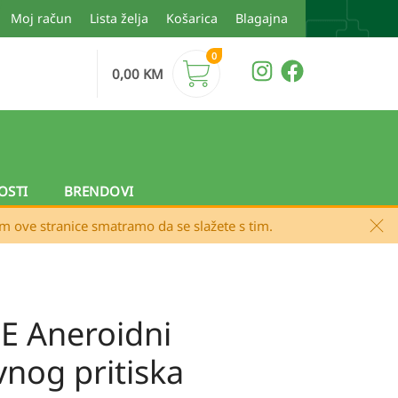
Moj račun
Lista želja
Košarica
Blagajna
0
0,00
KM
OSTI
BRENDOVI
em ove stranice smatramo da se slažete s tim.
E Aneroidni
vnog pritiska