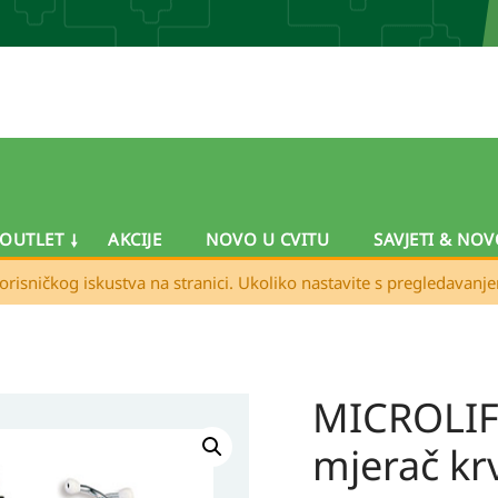
OUTLET
AKCIJE
NOVO U CVITU
SAVJETI & NOV
orisničkog iskustva na stranici. Ukoliko nastavite s pregledavanj
MICROLIF
MICROLIFE
Aneroidni
mjerač kr
mjerač