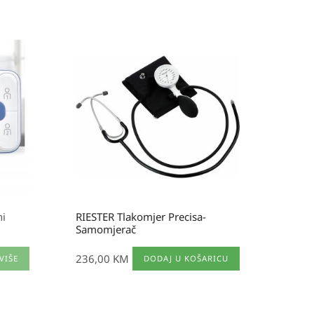
ni
RIESTER Tlakomjer Precisa-
Samomjerač
236,00
KM
VIŠE
DODAJ U KOŠARICU