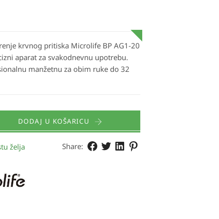
renje krvnog pritiska Microlife BP AG1-20
recizni aparat za svakodnevnu upotrebu.
esionalnu manžetnu za obim ruke do 32
DODAJ U KOŠARICU
Share:
tu želja