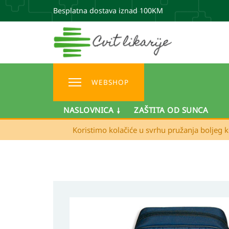
Besplatna dostava iznad 100KM
WEBSHOP
NASLOVNICA
ZAŠTITA OD SUNCA
Koristimo kolačiće u svrhu pružanja boljeg k