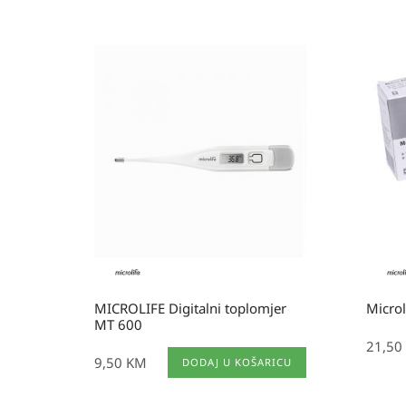
MICROLIFE Digitalni toplomjer
Microl
MT 600
21,50
9,50
KM
DODAJ U KOŠARICU