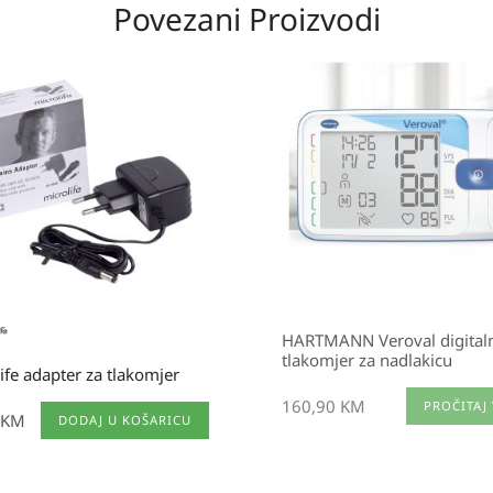
Povezani Proizvodi
HARTMANN Veroval digital
tlakomjer za nadlakicu
ife adapter za tlakomjer
160,90
KM
PROČITAJ 
KM
DODAJ U KOŠARICU