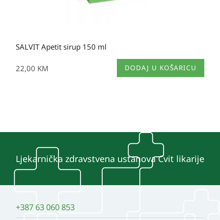
SALVIT Apetit sirup 150 ml
22,00
KM
DODAJ U KOŠARICU
Ljekarnička zdravstvena ustanova Cvit likarije
+387 63 060 853