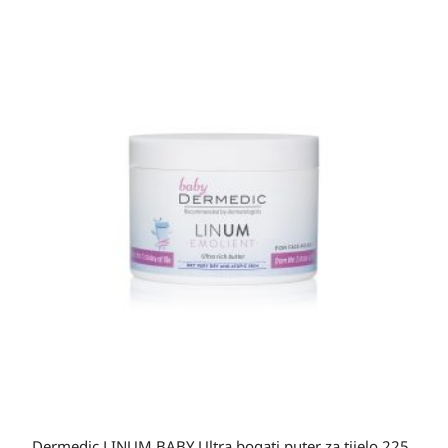
Dermedic LINUM BABY Ultra bogati puter za tijelo 225