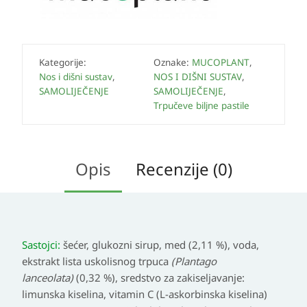
Kategorije:
Oznake:
MUCOPLANT
,
Nos i dišni sustav
,
NOS I DIŠNI SUSTAV
,
SAMOLIJEČENJE
SAMOLIJEČENJE
,
Trpučeve biljne pastile
Opis
Recenzije (0)
Sastojci:
šećer, glukozni sirup, med (2,11 %), voda,
ekstrakt lista uskolisnog trpuca
(Plantago
lanceolata)
(0,32 %), sredstvo za zakiseljavanje:
limunska kiselina, vitamin C (L-askorbinska kiselina)