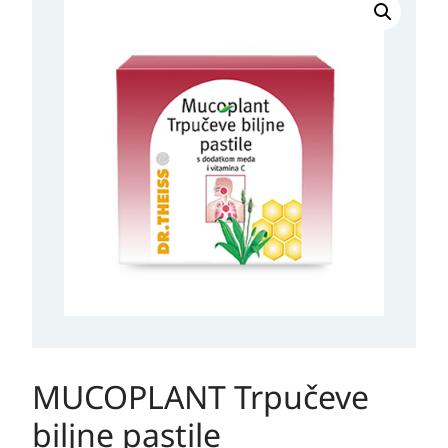
Trpučeve
biljne
pastile
količina
MUCOPLANT Trpučeve
biljne pastile