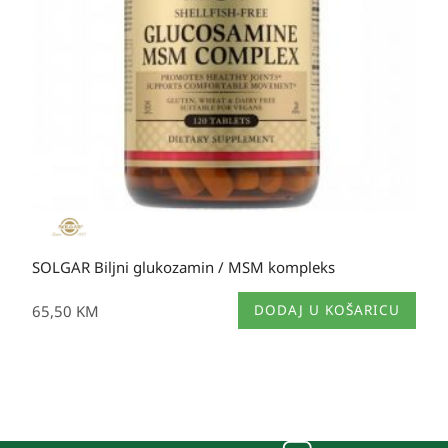
SOLGAR Biljni glukozamin / MSM kompleks
65,50
KM
DODAJ U KOŠARICU