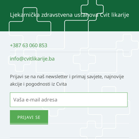
Ljekarnička zdravstvena ustanova Cvit likarije
+387 63 060 853
info@cvitlikarije.ba
Prijavi se na naš newsletter i primaj savjete, najnovije
akcije i pogodnosti iz Cvita