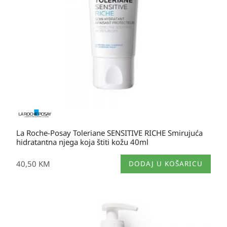
La Roche-Posay Toleriane SENSITIVE RICHE Smirujuća
hidratantna njega koja štiti kožu 40ml
40,50
KM
DODAJ U KOŠARICU
Raspon
cijena:
od