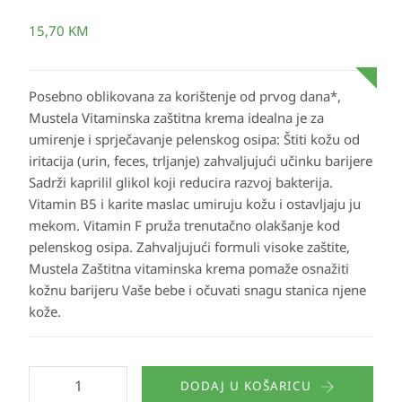
15,70
KM
Posebno oblikovana za korištenje od prvog dana*,
Mustela Vitaminska zaštitna krema idealna je za
umirenje i sprječavanje pelenskog osipa: Štiti kožu od
iritacija (urin, feces, trljanje) zahvaljujući učinku barijere
Sadrži kaprilil glikol koji reducira razvoj bakterija.
Vitamin B5 i karite maslac umiruju kožu i ostavljaju ju
mekom. Vitamin F pruža trenutačno olakšanje kod
pelenskog osipa. Zahvaljujući formuli visoke zaštite,
Mustela Zaštitna vitaminska krema pomaže osnažiti
kožnu barijeru Vaše bebe i očuvati snagu stanica njene
kože.
DODAJ U KOŠARICU