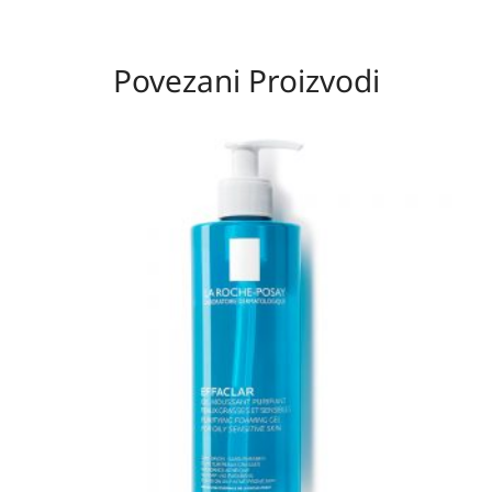
Povezani Proizvodi
Raspon
cijena:
od
27,20 KM
do
40,20 KM