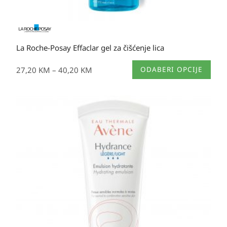
La Roche-Posay Effaclar gel za čišćenje lica
Ovaj
27,20
KM
–
40,20
KM
ODABERI OPCIJE
proizvod
ima
više
varijanti.
Opcije
se
mogu
odabrati
na
stranici
proizvoda