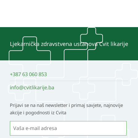
više
varijanti.
Opcije
se
mogu
Ljekarnička zdravstvena ustanova Cvit likarije
odabrati
na
stranici
+387 63 060 853
proizvoda
info@cvitlikarije.ba
Prijavi se na naš newsletter i primaj savjete, najnovije
akcije i pogodnosti iz Cvita