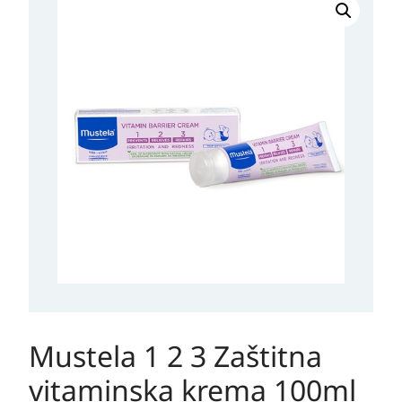
1
2
3
Zaštitna
vitaminska
krema
100ml
količina
Mustela 1 2 3 Zaštitna
vitaminska krema 100ml