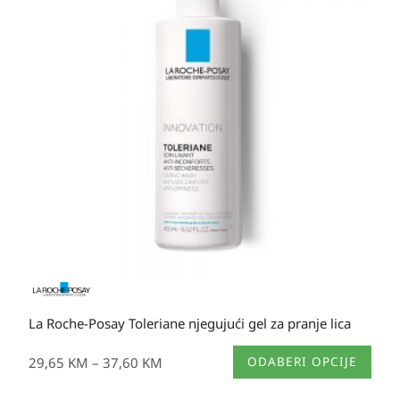
29,65 KM
do
37,60 KM
La Roche-Posay Toleriane njegujući gel za pranje lica
Ovaj
29,65
KM
–
37,60
KM
ODABERI OPCIJE
proizvod
ima