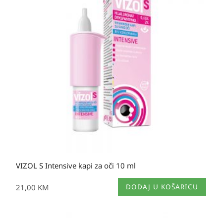
VIZOL S Intensive kapi za oči 10 ml
21,00
KM
DODAJ U KOŠARICU