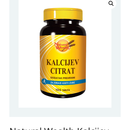
Wealth
Kalcijev
citrat
količina