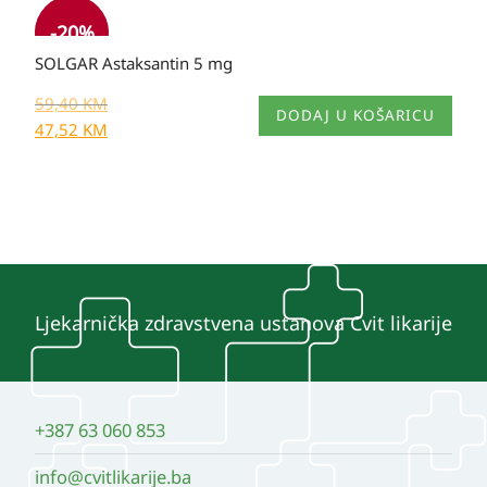
-20%
SOLGAR Astaksantin 5 mg
59,40
KM
DODAJ U KOŠARICU
47,52
KM
Ljekarnička zdravstvena ustanova Cvit likarije
+387 63 060 853
info@cvitlikarije.ba