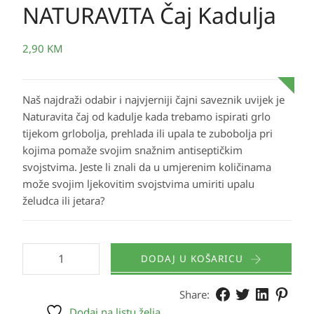
NATURAVITA Čaj Kadulja
2,90
KM
Naš najdraži odabir i najvjerniji čajni saveznik uvijek je
Naturavita čaj od kadulje kada trebamo ispirati grlo
tijekom grlobolja, prehlada ili upala te zubobolja pri
kojima pomaže svojim snažnim antiseptičkim
svojstvima. Jeste li znali da u umjerenim količinama
može svojim ljekovitim svojstvima umiriti upalu
želudca ili jetara?
DODAJ U KOŠARICU
Share:
Dodaj na listu želja