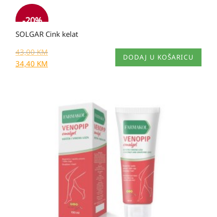
-20%
SOLGAR Cink kelat
43,00
KM
DODAJ U KOŠARICU
34,40
KM