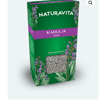
Čaj
Kadulja
količina