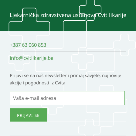
Ljekarnička zdravstvena ustanova Cvit likarije
+387 63 060 853
info@cvitlikarije.ba
Prijavi se na naš newsletter i primaj savjete, najnovije
akcije i pogodnosti iz Cvita