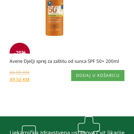
-25%
Avene Dječji sprej za zaštitu od sunca SPF 50+ 200ml
66,00
KM
DODAJ U KOŠARICU
49,50
KM
Ljekarnička zdravstvena ustanova Cvit likarije