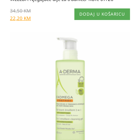
34,50
KM
DODAJ U KOŠARICU
22,20
KM
Raspon
cijena:
od
30,20 KM
do
52,90 KM