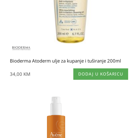
Bioderma Atoderm ulje za kupanje i tuširanje 200ml
34,00
KM
DODAJ U KOŠARICU
Izvorna
Trenutna
cijena
cijena
bila
je:
je:
66,00 KM.
66,00 KM.