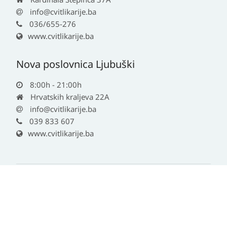
info@cvitlikarije.ba
036/655-276
www.cvitlikarije.ba
Nova poslovnica Ljubuški
8:00h - 21:00h
Hrvatskih kraljeva 22A
info@cvitlikarije.ba
039 833 607
www.cvitlikarije.ba
© 2026 - Cvit likarije | All rights reserved
Informacije na ovoj stranici nisu zamjena za liječnički pregled ili savjet
ljekarnika.
Za obavijesti o mjerama opreza, rizicima i nuspojavama obratite se svom
liječniku ili ljekarniku.