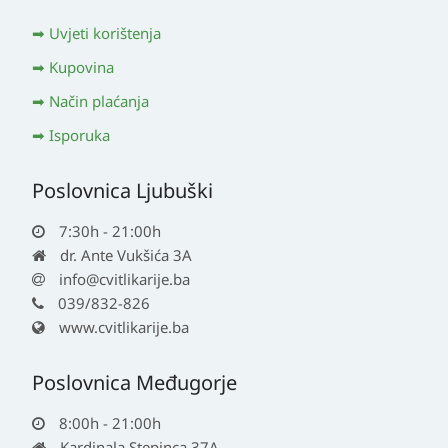
Uvjeti korištenja
Kupovina
Način plaćanja
Isporuka
Poslovnica Ljubuški
7:30h - 21:00h
dr. Ante Vukšića 3A
info@cvitlikarije.ba
039/832-826
www.cvitlikarije.ba
Poslovnica Međugorje
8:00h - 21:00h
Kardinala Stepinca 37A