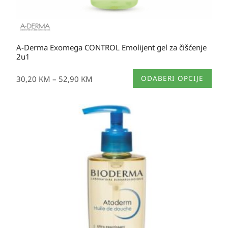
A-Derma Exomega CONTROL Emolijent gel za čišćenje
2u1
Ovaj
30,20
KM
–
52,90
KM
ODABERI OPCIJE
proizvod
ima
više
varijanti.
Opcije
se
mogu
odabrati
na
stranici
proizvoda