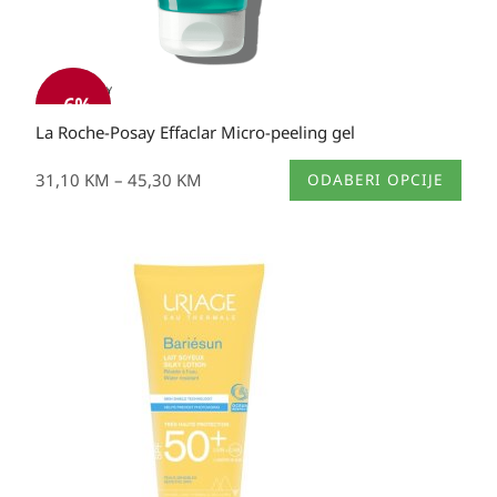
-
6
%
La Roche-Posay Effaclar Micro-peeling gel
Ovaj
31,10
KM
–
45,30
KM
ODABERI OPCIJE
proizvod
ima
više
Izvorna
Trenutna
varijanti.
cijena
cijena
Opcije
bila
je:
se
je:
19,95 KM.
mogu
40,70 KM.
odabrati
na
stranici