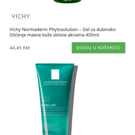
Vichy Normaderm Phytosolution – Gel za dubinsko
čišćenje masne kože sklone aknama 400ml
44,45
KM
DODAJ U KOŠARICU
Raspon
cijena:
od
31,10 KM
do
45,30 KM