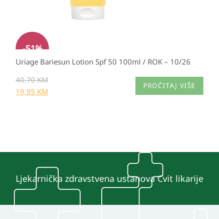
proizvoda
-
51
%
Uriage Bariesun Lotion Spf 50 100ml / ROK – 10/26
40,70
KM
PROČITAJ VIŠE
19,95
KM
Ljekarnička zdravstvena ustanova Cvit likarije