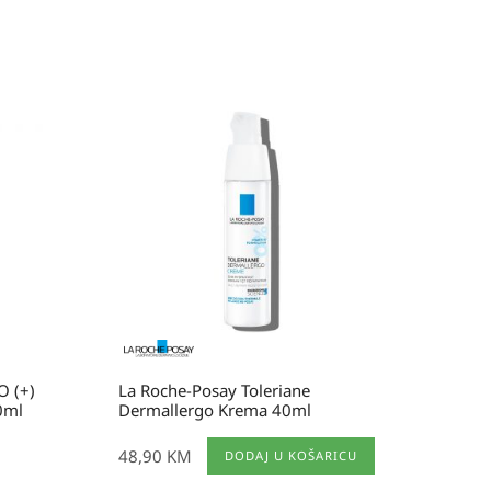
O (+)
La Roche-Posay Toleriane
0ml
Dermallergo Krema 40ml
48,90
KM
DODAJ U KOŠARICU