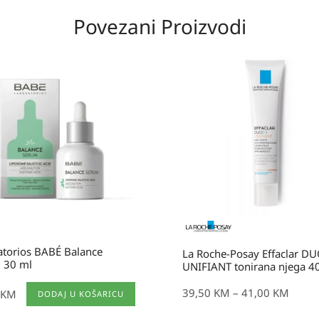
Povezani Proizvodi
Raspon
cijena:
od
39,50 KM
do
41,00 KM
atorios BABÉ Balance
La Roche-Posay Effaclar DU
 30 ml
UNIFIANT tonirana njega 4
39,50
KM
–
41,00
KM
KM
DODAJ U KOŠARICU