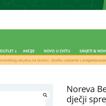
OUTLET
AKCIJE
NOVO U CVITU
SAVJETI & NOV
orisničkog iskustva na stranici. Ukoliko nastavite s pregledavanj
Noreva Be
dječji spr