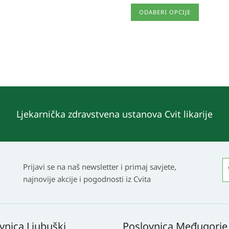
Ovaj
ODABERI OPCIJE
proizvod
ima
više
varijanti.
Opcije
se
mogu
Ljekarnička zdravstvena ustanova Cvit likarije
odabrati
na
stranici
proizvoda
Prijavi se na naš newsletter i primaj savjete,
najnovije akcije i pogodnosti iz Cvita
vnica Ljubuški
Poslovnica Međugorje