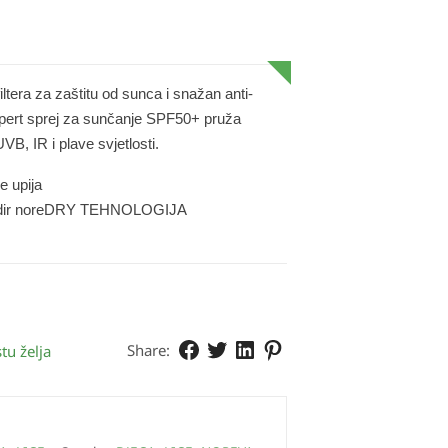
iltera za zaštitu od sunca i snažan anti-
Expert sprej za sunčanje SPF50+ pruža
B, IR i plave svjetlosti.
e upija
hi dodir noreDRY TEHNOLOGIJA
Share:
tu želja