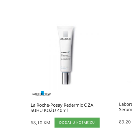
Labor
La Roche-Posay Redermic C ZA
Serum
SUHU KOŽU 40ml
89,20
68,10
KM
DODAJ U KOŠARICU