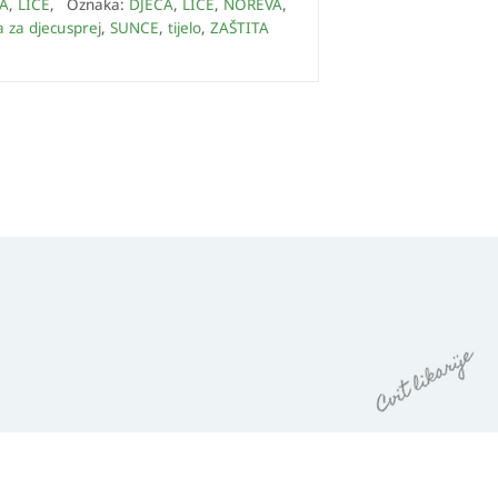
A
,
LICE
,
Oznaka:
DJECA
,
LICE
,
NOREVA
,
a za djecu
sprej
,
SUNCE
,
tijelo
,
ZAŠTITA