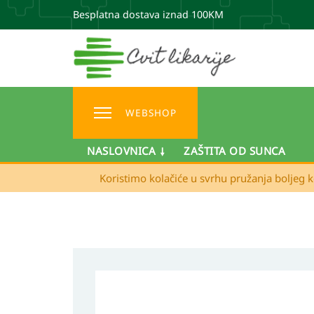
Besplatna dostava iznad 100KM
WEBSHOP
NASLOVNICA
ZAŠTITA OD SUNCA
Koristimo kolačiće u svrhu pružanja boljeg k