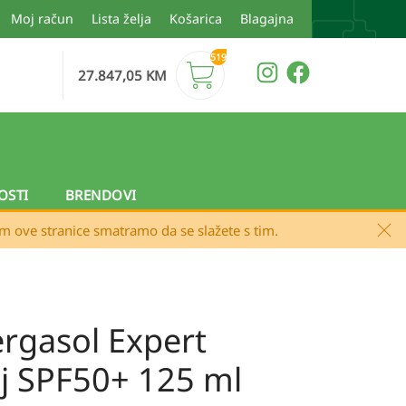
Moj račun
Lista želja
Košarica
Blagajna
519
27.847,05
KM
OSTI
BRENDOVI
em ove stranice smatramo da se slažete s tim.
rgasol Expert
ej SPF50+ 125 ml