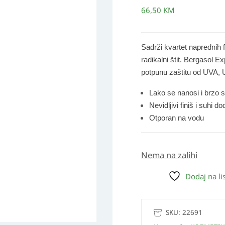
66,50
KM
Sadrži kvartet naprednih f
radikalni štit. Bergasol 
potpunu zaštitu od UVA, UV
Lako se nanosi i brzo s
Nevidljivi finiš i su
Otporan na vodu
Nema na zalihi
Dodaj na lis
SKU:
22691