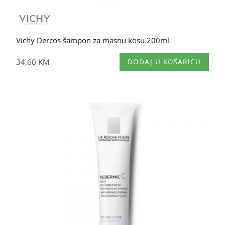
Vichy Dercos šampon za masnu kosu 200ml
34,60
KM
DODAJ U KOŠARICU