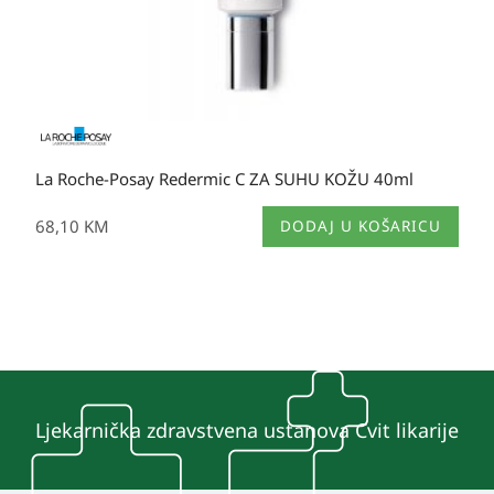
La Roche-Posay Redermic C ZA SUHU KOŽU 40ml
68,10
KM
DODAJ U KOŠARICU
Ljekarnička zdravstvena ustanova Cvit likarije