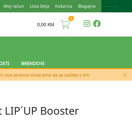
Moj račun
Lista želja
Košarica
Blagajna
0
0,00
KM
OSTI
BRENDOVI
em ove stranice smatramo da se slažete s tim.
 LIP´UP Booster