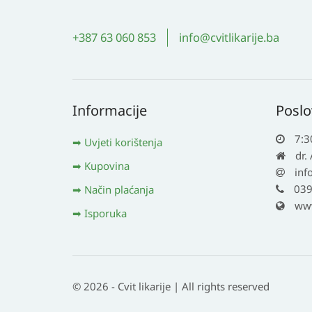
+387 63 060 853
info@cvitlikarije.ba
Informacije
Poslo
7:3
Uvjeti korištenja
dr.
Kupovina
inf
039
Način plaćanja
www.
Isporuka
© 2026 - Cvit likarije | All rights reserved