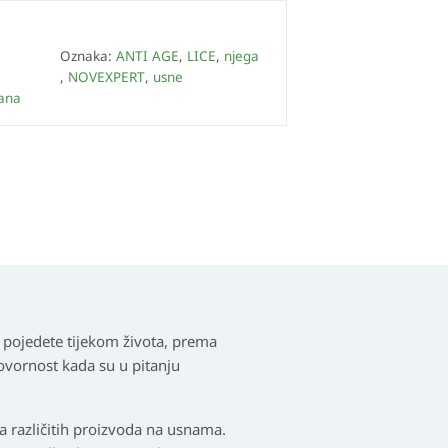
Oznaka:
ANTI AGE
,
LICE
,
njega
,
NOVEXPERT
,
usne
sana
 pojedete tijekom života, prema
ovornost kada su u pitanju
ba različitih proizvoda na usnama.