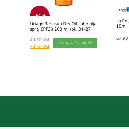
-
50
%
La Ro
Uriage Bariesun Dry Oil suho ulje
15ml
sprej SPF30 200 ml,rok: 01/27
67,90
49,30
KM
DODAJ U KOŠARICU
24,50
KM