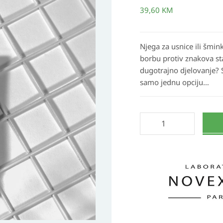
Booster
39,60
KM
za
usne
količina
Njega za usnice ili šmin
borbu protiv znakova st
dugotrajno djelovanje? S
samo jednu opciju…