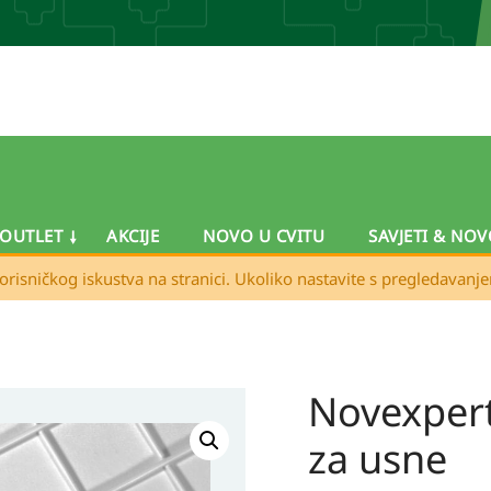
OUTLET
AKCIJE
NOVO U CVITU
SAVJETI & NOV
orisničkog iskustva na stranici. Ukoliko nastavite s pregledavanj
Novexpert
Novexpert
LIP
za usne
´UP