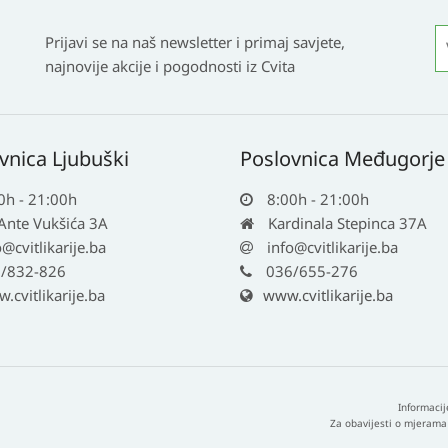
Prijavi se na naš newsletter i primaj savjete,
najnovije akcije i pogodnosti iz Cvita
vnica Ljubuški
Poslovnica Međugorje
0h - 21:00h
8:00h - 21:00h
 Ante Vukšića 3A
Kardinala Stepinca 37A
o@cvitlikarije.ba
info@cvitlikarije.ba
/832-826
036/655-276
cvitlikarije.ba
www.cvitlikarije.ba
Informacij
Za obavijesti o mjerama 