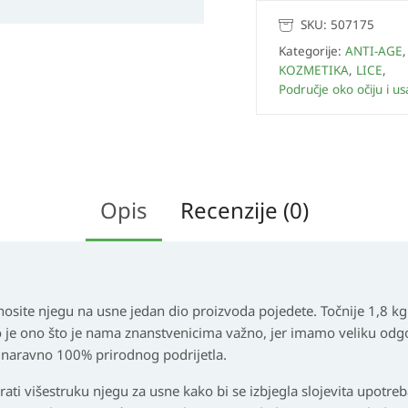
SKU:
507175
Kategorije:
ANTI-AGE
,
KOZMETIKA
,
LICE
,
Područje oko očiju i u
Opis
Recenzije (0)
osite njegu na usne jedan dio proizvoda pojedete. Točnije 1,8 kg
To je ono što je nama znanstvenicima važno, jer imamo veliku odg
u naravno 100% prirodnog podrijetla.
irati višestruku njegu za usne
kako bi se izbjegla slojevita upotre