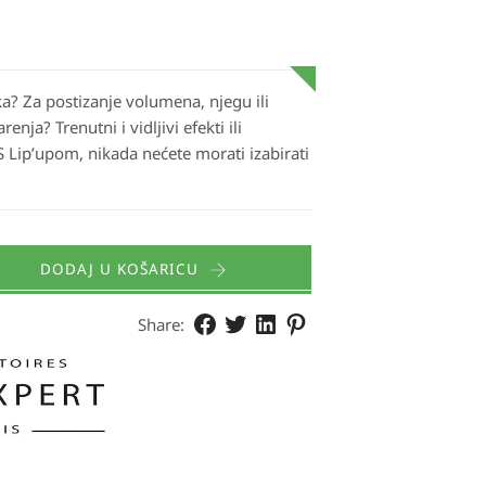
ka?
Za postizanje volumena, njegu ili
arenja?
Trenutni i vidljivi efekti ili
 Lip’upom, nikada nećete morati izabirati
DODAJ U KOŠARICU
Share: