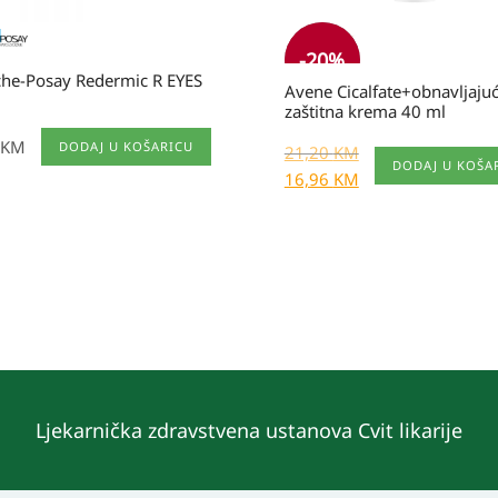
-20%
che-Posay Redermic R EYES
Avene Cicalfate+obnavljaju
zaštitna krema 40 ml
KM
DODAJ U KOŠARICU
21,20
KM
DODAJ U KOŠA
16,96
KM
Ljekarnička zdravstvena ustanova Cvit likarije