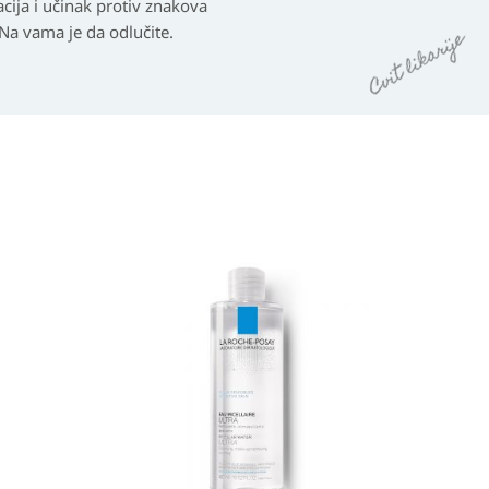
cija i učinak protiv znakova
 Na vama je da odlučite.
Raspon
cijena:
od
20,70 KM
do
36,00 KM