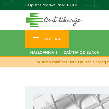
Besplatna dostava iznad 100KM
WEBSHOP
NASLOVNICA
ZAŠTITA OD SUNCA
Koristimo kolačiće u svrhu pružanja boljeg k