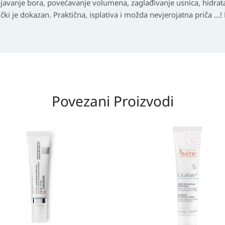
javanje bora, povećavanje volumena, zaglađivanje usnica, hidrata
ički je dokazan. Praktična, isplativa i možda nevjerojatna priča …!
Povezani Proizvodi
Izvorna
Trenutna
cijena
cijena
bila
je:
je:
21,20 KM.
21,20 KM.