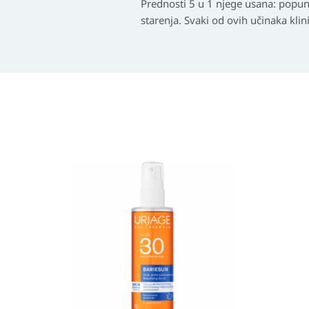
Prednosti 5 u 1 njege usana: popun
starenja. Svaki od ovih učinaka klin
Izvorna
Trenutna
cijena
cijena
bila
je:
je:
24,50 KM.
49,30 KM.