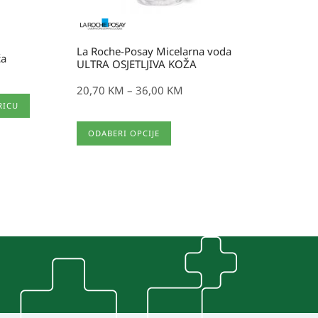
La Roche-Posay Micelarna voda
ća
ULTRA OSJETLJIVA KOŽA
20,70
KM
–
36,00
KM
RICU
Ovaj
ODABERI OPCIJE
proizvod
ima
više
varijanti.
Opcije
se
mogu
odabrati
na