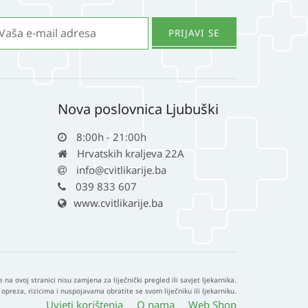
stranici
proizvoda
Nova poslovnica Ljubuški
8:00h - 21:00h
Hrvatskih kraljeva 22A
info@cvitlikarije.ba
039 833 607
www.cvitlikarije.ba
e na ovoj stranici nisu zamjena za liječnički pregled ili savjet ljekarnika.
opreza, rizicima i nuspojavama obratite se svom liječniku ili ljekarniku.
Uvjeti korištenja
O nama
Web Shop