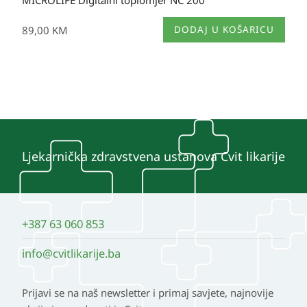
MICROLIFE Digitalni toplomjer NC 200
89,00
KM
DODAJ U KOŠARICU
Ljekarnička zdravstvena ustanova Cvit likarije
+387 63 060 853
info@cvitlikarije.ba
Prijavi se na naš newsletter i primaj savjete, najnovije