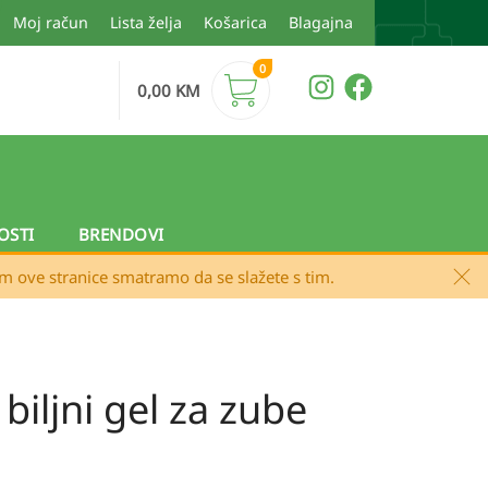
Moj račun
Lista želja
Košarica
Blagajna
0
0,00
KM
OSTI
BRENDOVI
em ove stranice smatramo da se slažete s tim.
iljni gel za zube