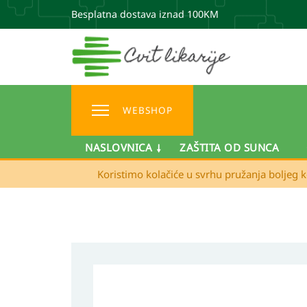
Besplatna dostava iznad 100KM
WEBSHOP
NASLOVNICA
ZAŠTITA OD SUNCA
Koristimo kolačiće u svrhu pružanja boljeg k