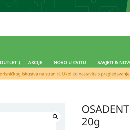
OUTLET
AKCIJE
NOVO U CVITU
SAVJETI & NOV
orisničkog iskustva na stranici. Ukoliko nastavite s pregledavanj
OSADENT b
20g