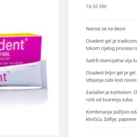
16,50
KM
Nanosi se na desni
Osadent gel je tradicional
tokom cijelog procesa r
Sadrži esencijalna ulja ka
Osadent biljni gel je gel
izbijanja zubi kod novo
Zaslažen je ksilitolom. 
rizik od kvarenja zuba.
Kombinacija pažljivo oda
klinčića, žalfije, papren