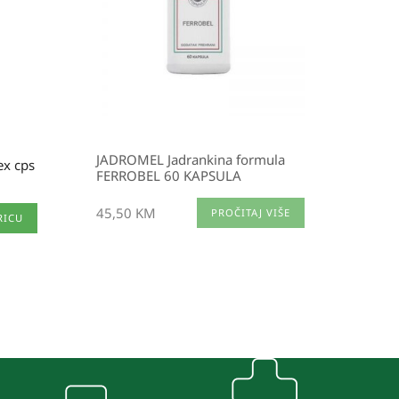
JADROMEL Jadrankina formula
ex cps
FERROBEL 60 KAPSULA
45,50
KM
PROČITAJ VIŠE
RICU