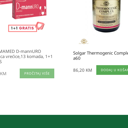
MAMED D-mannURO
Solgar Thermogenic Compl
ica vrećice,13 komada, 1+1
a60
S
86,20
KM
DODAJ U KOŠA
KM
PROČITAJ VIŠE