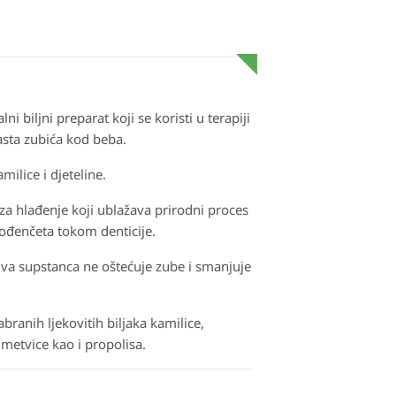
ni biljni preparat koji se koristi u terapiji
asta zubića kod beba.
milice i djeteline.
 za hlađenje koji ublažava prirodni proces
rođenčeta tokom denticije.
Ova supstanca ne oštećuje zube i smanjuje
branih ljekovitih biljaka kamilice,
e metvice kao i propolisa.