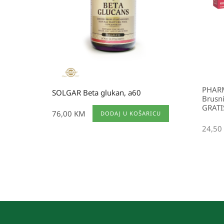
PHAR
SOLGAR Beta glukan, a60
Brusn
GRATI
76,00
KM
DODAJ U KOŠARICU
24,50