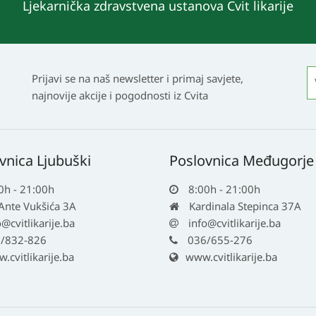
Ljekarnička zdravstvena ustanova Cvit likarije
Prijavi se na naš newsletter i primaj savjete,
najnovije akcije i pogodnosti iz Cvita
vnica Ljubuški
Poslovnica Međugorje
0h - 21:00h
8:00h - 21:00h
 Ante Vukšića 3A
Kardinala Stepinca 37A
o@cvitlikarije.ba
info@cvitlikarije.ba
/832-826
036/655-276
cvitlikarije.ba
www.cvitlikarije.ba