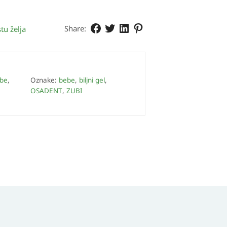
Share:
tu želja
be
,
Oznake:
bebe
,
biljni gel
,
OSADENT
,
ZUBI