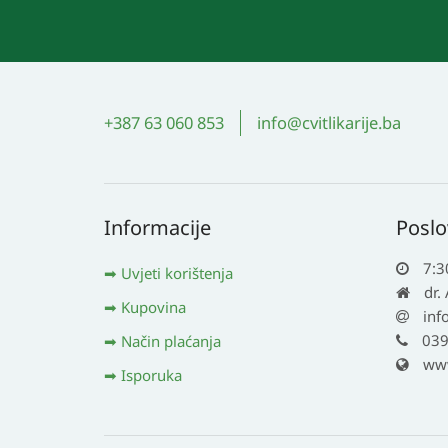
+387 63 060 853
info@cvitlikarije.ba
Informacije
Poslo
7:3
Uvjeti korištenja
dr.
Kupovina
inf
039
Način plaćanja
www.
Isporuka