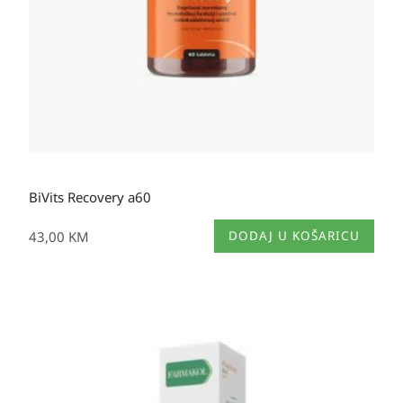
BiVits Recovery a60
43,00
KM
DODAJ U KOŠARICU