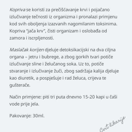
Kopriva
se koristi za prečišćavanje krvi i pojačano
izlučivanje tečnosti iz organizma i pronalazi primjenu
kod svih oboljenja izazvanih nagomilanim toksinima.
Kopriva “jača krv”, čisti organizam i oslobađa od
zamora i iscrpljenosti.
Maslačak korijen
djeluje detoksikacijski na dva ciljna
organa – jetru i bubrege, a zbog gorkih tvari potiče
izlučivanje sline i želučanog soka. Uz to, potiče
stvaranje i izlučivanje žuči, zbog sadržaja kalija djeluje
kao diuretik, a pospješuje i rad želuca, crijeva te
gušterače.
Način primjene:
piti tri puta dnevno 15-20 kapi u čaši
vode prije jela.
Pakovanje:
30ml.