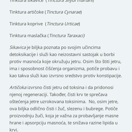
Tinktura sikavice
(
Tinctura Silybi mariani
)
Tinktura artičoke
(
Tinctura Cynarae
)
Tinktura koprive
(
Tinctura Urticae
)
Tinktura maslačka
(
Tinctura Taraxaci)
Sikavica
je biljka poznata po svojim učincima
detoksikacije i služi kao neizostavni sastojak u borbi
protiv masnoća koje okružuju jetru. Osim što štiti jetru,
ima i sposobnost čišćenja organizma, potiče probavu i
kao takva služi kao izvrsno sredstvo protiv konstipacije.
Artičoka
izvrsno čisti jetru od toksina i da pridonosi
njenoj regeneraciji. Također, čisti krv te sprečava
oštećenja jetre uzrokovana toksinima. No, osim jetre,
ova biljka odlično čisti i žuč, slezenu i bubrege. Potiče
proizvodnju žuči, koja je važna za probavljanje masne
hrane i apsorpciju masnoća, te snižava razine lipida u
krvi.