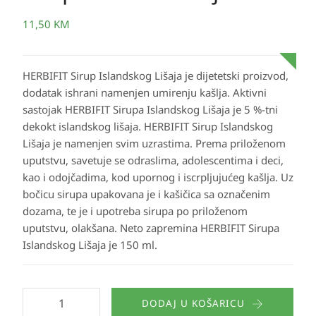
11,50
KM
HERBIFIT Sirup Islandskog Lišaja je dijetetski proizvod,
dodatak ishrani namenjen umirenju kašlja. Aktivni
sastojak HERBIFIT Sirupa Islandskog Lišaja je 5 %-tni
dekokt islandskog lišaja. HERBIFIT Sirup Islandskog
Lišaja je namenjen svim uzrastima. Prema priloženom
uputstvu, savetuje se odraslima, adolescentima i deci,
kao i odojčadima, kod upornog i iscrpljujućeg kašlja. Uz
bočicu sirupa upakovana je i kašičica sa označenim
dozama, te je i upotreba sirupa po priloženom
uputstvu, olakšana. Neto zapremina HERBIFIT Sirupa
Islandskog Lišaja je 150 ml.
DODAJ U KOŠARICU