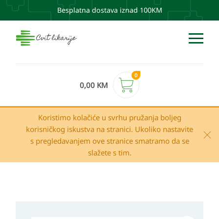
Besplatna dostava iznad 100KM
0
0,00
KM
Koristimo kolačiće u svrhu pružanja boljeg
korisničkog iskustva na stranici. Ukoliko nastavite
s pregledavanjem ove stranice smatramo da se
slažete s tim.
PHARMAMED