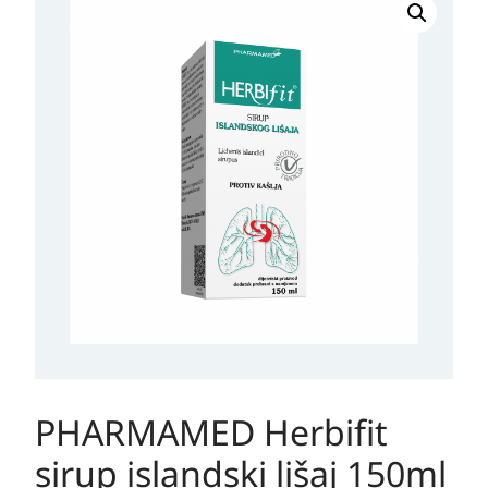
Herbifit
sirup
islandski
lišaj
150ml
količina
PHARMAMED Herbifit
sirup islandski lišaj 150ml