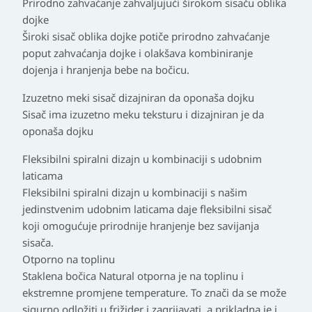
Prirodno zahvaćanje zahvaljujući širokom sisaču oblika
dojke
Široki sisač oblika dojke potiče prirodno zahvaćanje
poput zahvaćanja dojke i olakšava kombiniranje
dojenja i hranjenja bebe na bočicu.
Izuzetno meki sisač dizajniran da oponaša dojku
Sisač ima izuzetno meku teksturu i dizajniran je da
oponaša dojku
Fleksibilni spiralni dizajn u kombinaciji s udobnim
laticama
Fleksibilni spiralni dizajn u kombinaciji s našim
jedinstvenim udobnim laticama daje fleksibilni sisač
koji omogućuje prirodnije hranjenje bez savijanja
sisača.
Otporno na toplinu
Staklena bočica Natural otporna je na toplinu i
ekstremne promjene temperature. To znači da se može
sigurno odložiti u frižider i zagrijavati, a prikladna je i