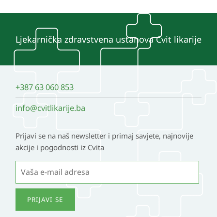
Ljekarnička zdravstvena ustanova Cvit likarije
+387 63 060 853
info@cvitlikarije.ba
Prijavi se na naš newsletter i primaj savjete, najnovije
akcije i pogodnosti iz Cvita