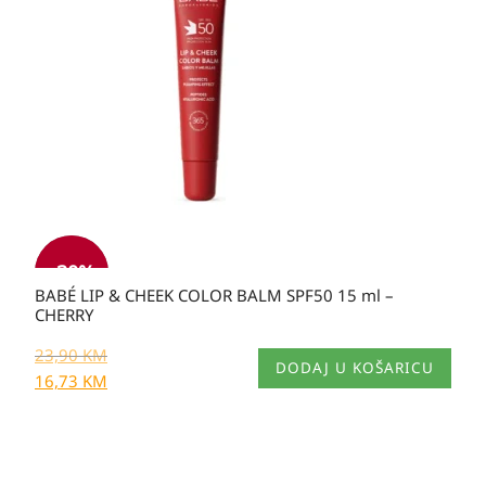
je:
23,90 KM.
23,90 KM.
-30%
BABÉ LIP & CHEEK COLOR BALM SPF50 15 ml –
CHERRY
23,90
KM
DODAJ U KOŠARICU
16,73
KM