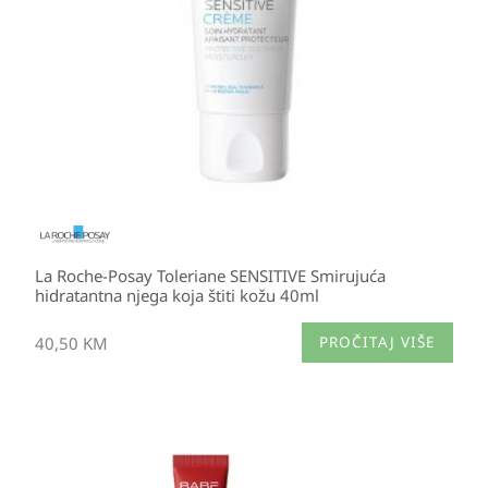
La Roche-Posay Toleriane SENSITIVE Smirujuća
hidratantna njega koja štiti kožu 40ml
40,50
KM
PROČITAJ VIŠE
Izvorna
Trenutna
cijena
cijena
bila
je: