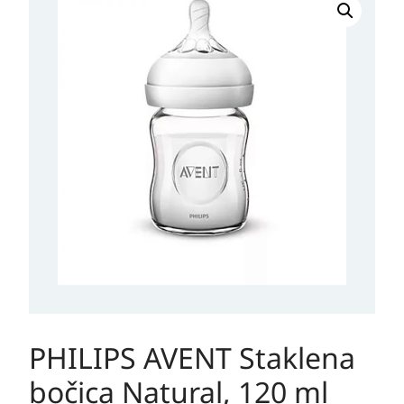
AVENT
Staklena
bočica
Natural,
120
ml
količina
PHILIPS AVENT Staklena
bočica Natural, 120 ml