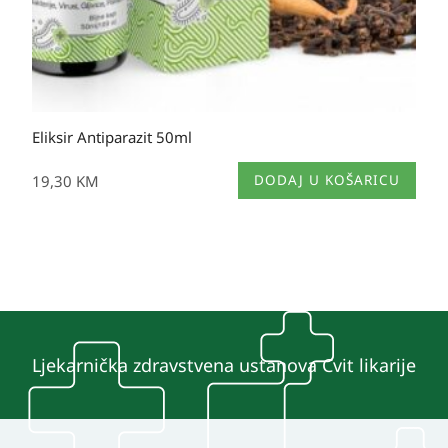
Eliksir Antiparazit 50ml
19,30
KM
DODAJ U KOŠARICU
Ljekarnička zdravstvena ustanova Cvit likarije