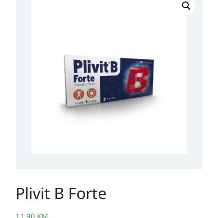
B
Forte
količina
Plivit B Forte
11,90
KM