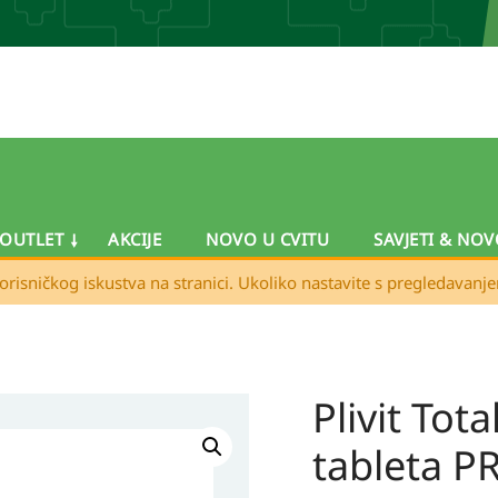
OUTLET
AKCIJE
NOVO U CVITU
SAVJETI & NOV
orisničkog iskustva na stranici. Ukoliko nastavite s pregledavanj
Plivit Tot
Plivit
Total
tableta 
Energy