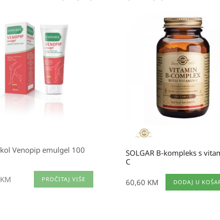
kol Venopip emulgel 100
SOLGAR B-kompleks s vit
C
KM
PROČITAJ VIŠE
60,60
KM
DODAJ U KOŠA