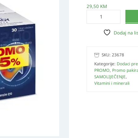
30
29,50
KM
tableta
PROMO
25%
Dodaj na lis
količina
SKU:
23678
Kategorije:
Dodaci pre
PROMO
,
Promo pakir
SAMOLIJEČENJE
,
Vitamini i minerali