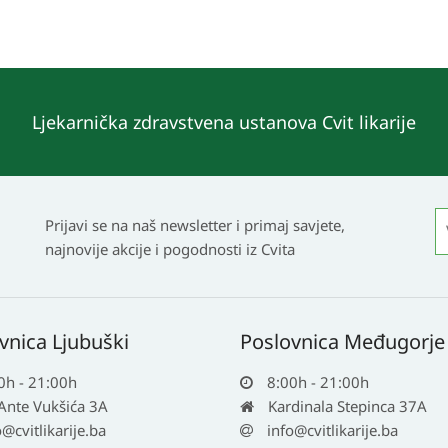
Ljekarnička zdravstvena ustanova Cvit likarije
Prijavi se na naš newsletter i primaj savjete,
najnovije akcije i pogodnosti iz Cvita
vnica Ljubuški
Poslovnica Međugorje
0h - 21:00h
8:00h - 21:00h
 Ante Vukšića 3A
Kardinala Stepinca 37A
o@cvitlikarije.ba
info@cvitlikarije.ba