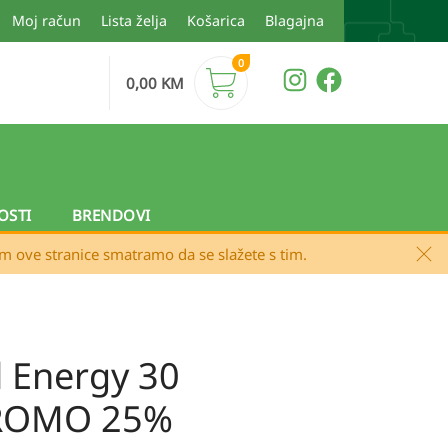
Moj račun
Lista želja
Košarica
Blagajna
0
0,00
KM
OSTI
BRENDOVI
em ove stranice smatramo da se slažete s tim.
al Energy 30
PROMO 25%