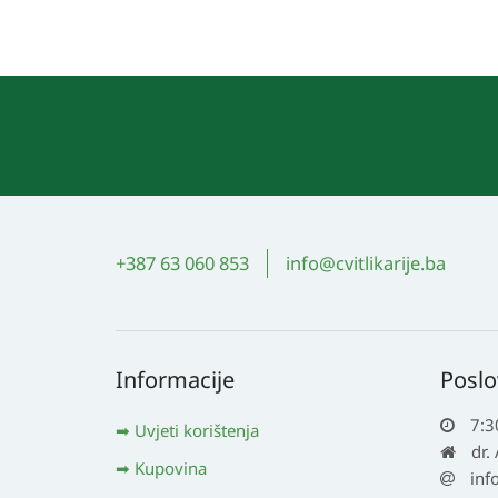
+387 63 060 853
info@cvitlikarije.ba
Informacije
Poslo
7:3
Uvjeti korištenja
dr.
Kupovina
inf