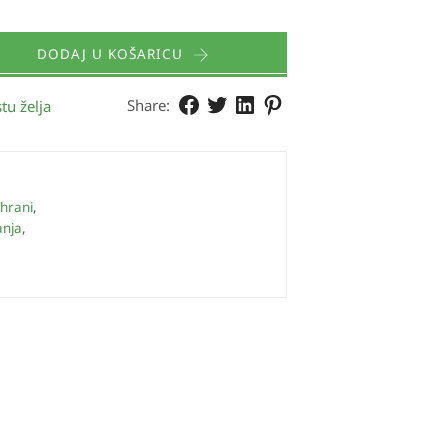
DODAJ U KOŠARICU
Share:
tu želja
hrani
,
anja
,