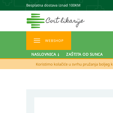
Besplatna dostava iznad 100KM
WEBSHOP
NASLOVNICA
ZAŠTITA OD SUNCA
Koristimo kolačiće u svrhu pružanja boljeg k