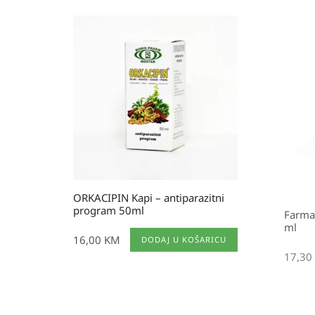
ORKACIPIN Kapi – antiparazitni
program 50ml
Farma
ml
16,00
KM
DODAJ U KOŠARICU
17,30