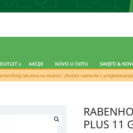
OUTLET
AKCIJE
NOVO U CVITU
SAVJETI & NOV
orisničkog iskustva na stranici. Ukoliko nastavite s pregledavanj
RABENHOR
RABENHORST
sokovi
PLUS 11 
11