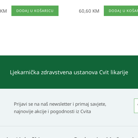
KM
60,60
KM
DODAJ U KOŠARICU
DODAJ U KOŠA
Ljekarnička zdravstvena ustanova Cvit likarije
Prijavi se na naš newsletter i primaj savjete,
najnovije akcije i pogodnosti iz Cvita