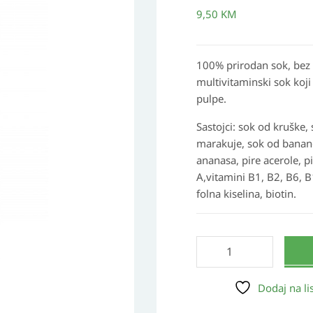
PLUS
9,50
KM
11
Gelb
količina
100% prirodan sok, bez 
multivitaminski sok koji 
pulpe.
Sastojci: sok od kruške,
marakuje, sok od banan
ananasa, pire acerole, p
A,vitamini B1, B2, B6, B1
folna kiselina, biotin.
Dodaj na lis