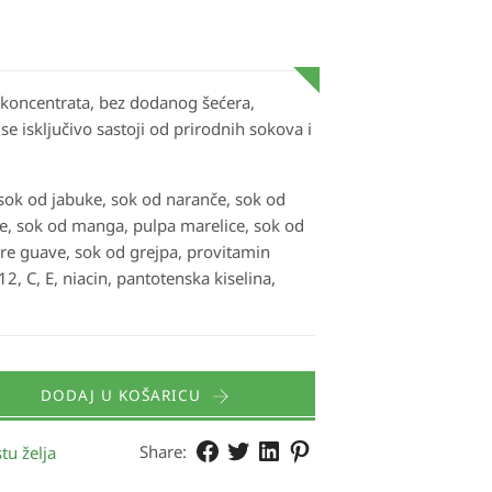
koncentrata, bez dodanog šećera,
se isključivo sastoji od prirodnih sokova i
 sok od jabuke, sok od naranče, sok od
e, sok od manga, pulpa marelice, sok od
ire guave, sok od grejpa, provitamin
2, C, E, niacin, pantotenska kiselina,
DODAJ U KOŠARICU
Share:
tu želja