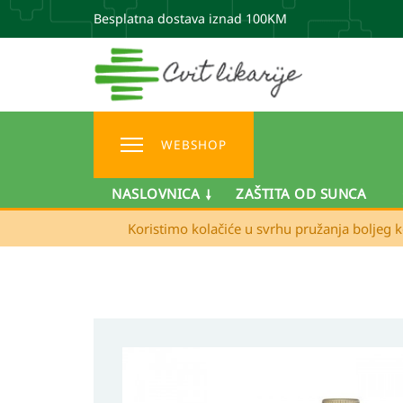
Besplatna dostava iznad 100KM
WEBSHOP
NASLOVNICA
ZAŠTITA OD SUNCA
Koristimo kolačiće u svrhu pružanja boljeg k