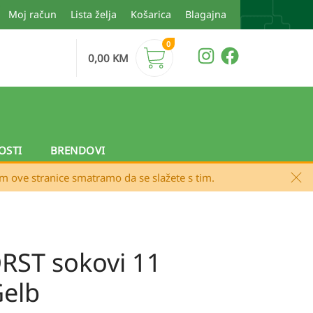
Moj račun
Lista želja
Košarica
Blagajna
0
0,00
KM
OSTI
BRENDOVI
em ove stranice smatramo da se slažete s tim.
ST sokovi 11
Gelb