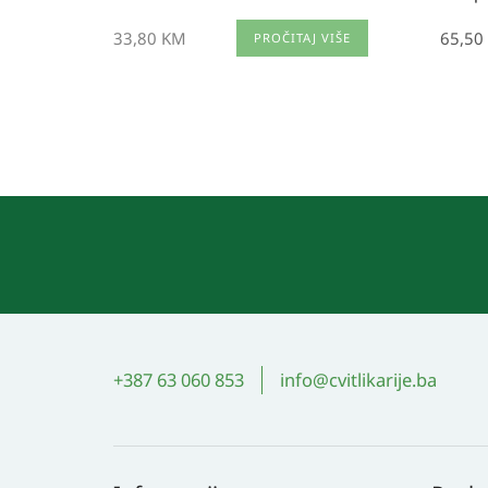
33,80
KM
65,50
PROČITAJ VIŠE
+387 63 060 853
info@cvitlikarije.ba