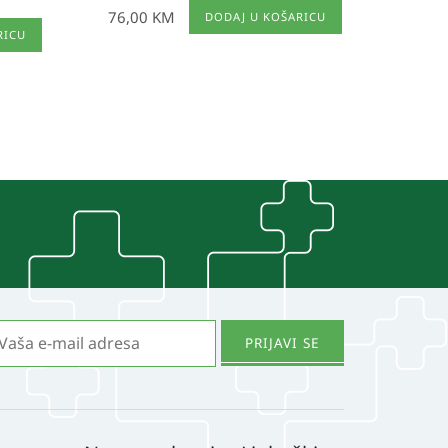
76,00
KM
DODAJ U KOŠARICU
RICU