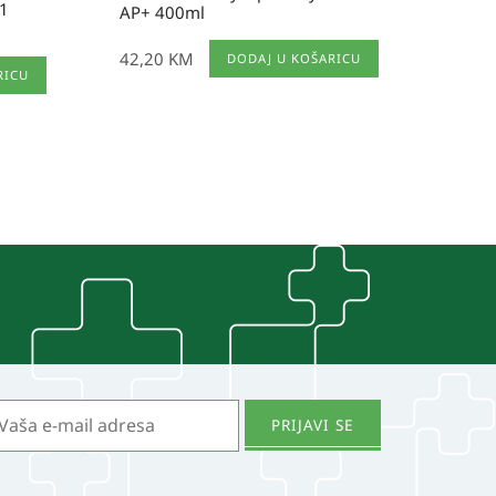
+1
AP+ 400ml
42,20
KM
DODAJ U KOŠARICU
RICU