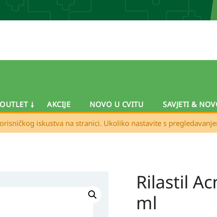
OUTLET
AKCIJE
NOVO U CVITU
SAVJETI & NOV
orisničkog iskustva na stranici. Ukoliko nastavite s pregledavanj
Rilastil A
Rilastil
Acnestil
ml
PB