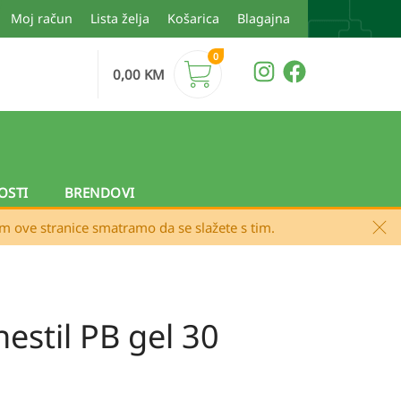
Moj račun
Lista želja
Košarica
Blagajna
0
0,00
KM
OSTI
BRENDOVI
em ove stranice smatramo da se slažete s tim.
cnestil PB gel 30