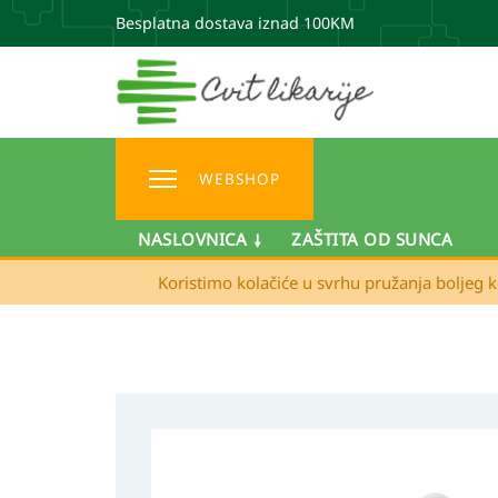
Besplatna dostava iznad 100KM
WEBSHOP
NASLOVNICA
ZAŠTITA OD SUNCA
Koristimo kolačiće u svrhu pružanja boljeg k