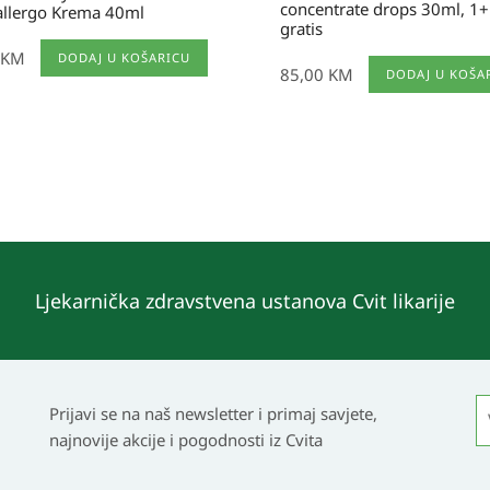
concentrate drops 30ml, 1
llergo Krema 40ml
gratis
KM
DODAJ U KOŠARICU
85,00
KM
DODAJ U KOŠA
Ljekarnička zdravstvena ustanova Cvit likarije
Prijavi se na naš newsletter i primaj savjete,
najnovije akcije i pogodnosti iz Cvita