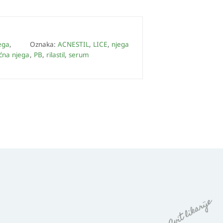
ega
,
Oznaka:
ACNESTIL
,
LICE
,
njega
ćna njega
,
PB
,
rilastil
,
serum