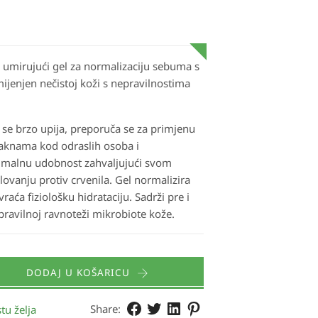
je umirujući gel za normalizaciju sebuma s
mijenjen nečistoj koži s nepravilnostima
 se brzo upija, preporuča se za primjenu
j aknama kod odraslih osoba i
timalnu udobnost zahvaljujući svom
ovanju protiv crvenila. Gel normalizira
 vraća fiziološku hidrataciju. Sadrži pre i
 pravilnoj ravnoteži mikrobiote kože.
DODAJ U KOŠARICU
Share:
tu želja