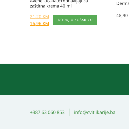
Avene Cicalfate+obnavljajuća
Derma
zaštitna krema 40 ml
48,90
21,20
KM
DODAJ U KOŠARICU
16,96
KM
+387 63 060 853
info@cvitlikarije.ba