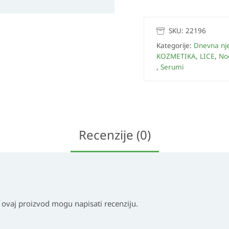
SKU:
22196
Kategorije:
Dnevna nj
KOZMETIKA
,
LICE
,
No
,
Serumi
Recenzije (0)
i ovaj proizvod mogu napisati recenziju.