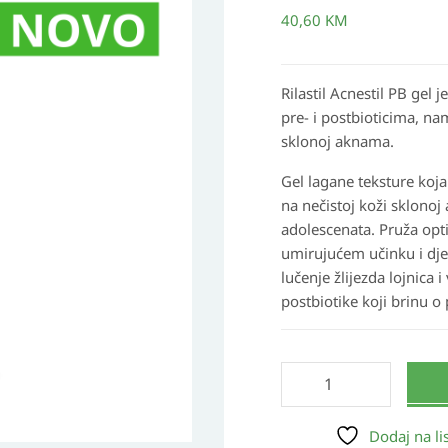
gel
40,60
KM
30
ml
količina
Rilastil Acnestil PB gel 
pre- i postbioticima, na
sklonoj aknama.
Gel lagane teksture koja
na nečistoj koži sklono
adolescenata. Pruža op
umirujućem učinku i djel
lučenje žlijezda lojnica i
postbiotike koji brinu o
Dodaj na lis