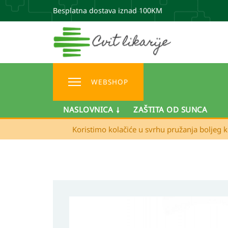
Besplatna dostava iznad 100KM
WEBSHOP
NASLOVNICA
ZAŠTITA OD SUNCA
Koristimo kolačiće u svrhu pružanja boljeg k