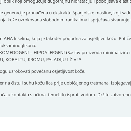
viji oblik koji omogućuje dugotrajnu hidrataciju i poboljšava elast
e generacije pronađena u ekstraktu španjolske masline, koji sadr
ćenja kože uzrokovana slobodnim radikalima i sprječava stvaranje 
 AHA kiselina, koja je također pogodna za osjetljivu kožu. Potiče 
 gluksaminoglikana.
KOMEDOGENI – HIPOALERGENI (Sastav proizvoda minimalizira mo
U, KOBALTU, KROMU, PALADIJU I ŽIVI *
gu uzrokovati povećanu osjetljivost kože.
 na čistu i suhu kožu lica prije uobičajenog tretmana. Izbjegavaj
 kontakta s očima, temeljito isprati vodom. Držite zatvoreno i