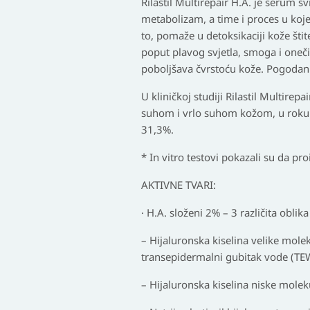
Rilastil Multirepair H.A. je serum s
metabolizam, a time i proces u koje
to, pomaže u detoksikaciji kože štit
poput plavog svjetla, smoga i oneči
poboljšava čvrstoću kože. Pogodan 
U kliničkoj studiji Rilastil Multir
suhom i vrlo suhom kožom, u roku o
31,3%.
* In vitro testovi pokazali su da pro
AKTIVNE TVARI:
· H.A. složeni 2% – 3 različita obli
– Hijaluronska kiselina velike moleku
transepidermalni gubitak vode (TE
– Hijaluronska kiselina niske moleku