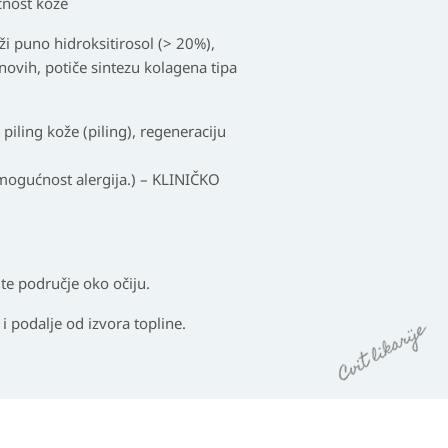
ičnost kože
ži puno hidroksitirosol (> 20%),
novih, potiče sintezu kolagena tipa
piling kože (piling), regeneraciju
gućnost alergija.) – KLINIČKO
te područje oko očiju.
 podalje od izvora topline.