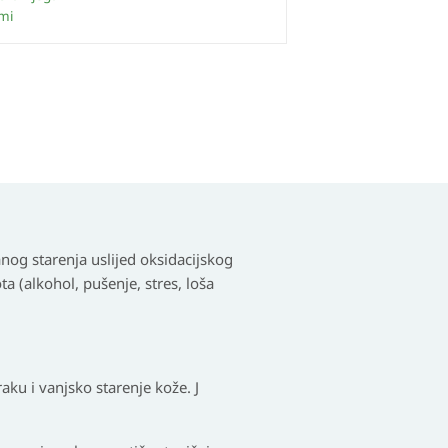
mi
anog starenja uslijed oksidacijskog
a (alkohol, pušenje, stres, loša
raku i vanjsko starenje kože. J