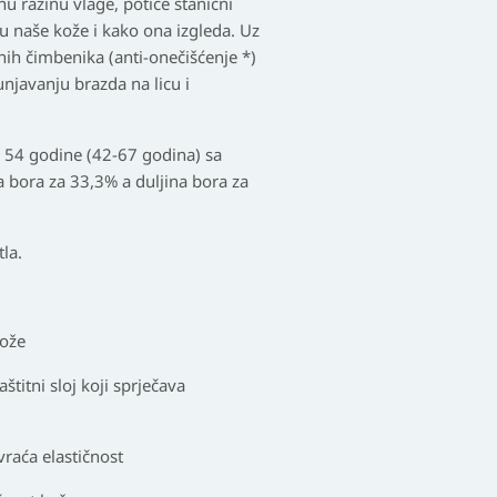
nu razinu vlage, potiče stanični
u naše kože i kako ona izgleda. Uz
šnih čimbenika (anti-onečišćenje *)
njavanju brazda na licu i
bi 54 godine (42-67 godina) sa
 bora za 33,3% a duljina bora za
tla.
kože
štitni sloj koji sprječava
vraća elastičnost