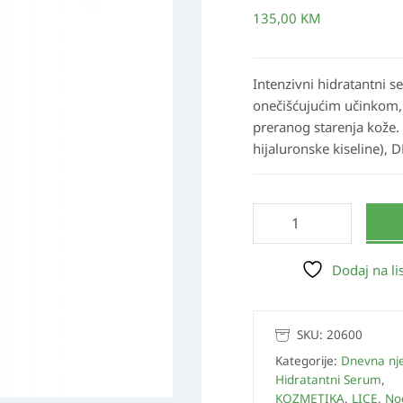
Detox
135,00
KM
serum
za
lice
Intenzivni hidratantni s
30
onečišćujućim učinkom,
ml
preranog starenja kože. 
hijaluronske kiseline), 
količina
Dodaj na lis
SKU:
20600
Kategorije:
Dnevna nj
Hidratantni Serum
,
KOZMETIKA
,
LICE
,
No