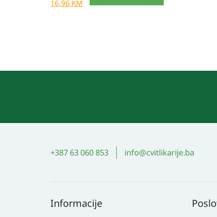
16,96
KM
+387 63 060 853
info@cvitlikarije.ba
Informacije
Poslo