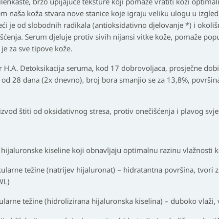
vilenkaste, brzo upijajuće teksture koji pomaže vratiti koži optimal
m naša koža stvara nove stanice koje igraju veliku ulogu u izgled
eći je od slobodnih radikala (antioksidativno djelovanje *) i okoli
šćenja. Serum djeluje protiv sivih nijansi vitke kože, pomaže popu
je za sve tipove kože.
epair H.A. Detoksikacija seruma, kod 17 dobrovoljaca, prosječne do
d 28 dana (2x dnevno), broj bora smanjio se za 13,8%, površina
izvod štiti od oksidativnog stresa, protiv onečišćenja i plavog svje
ka hijaluronske kiseline koji obnavljaju optimalnu razinu vlažnosti 
larne težine (natrijev hijaluronat) – hidratantna površina, tvori za
WL)
larne težine (hidrolizirana hijaluronska kiselina) – duboko vlaži, 