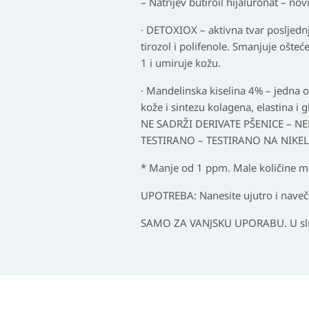
– Natrijev butiroil hijaluronat – no
· DETOXIOX – aktivna tvar posljednj
tirozol i polifenole. Smanjuje ošte
1 i umiruje kožu.
· Mandelinska kiselina 4% – jedna od
kože i sintezu kolagena, elastina i
NE SADRŽI DERIVATE PŠENICE – NE
TESTIRANO – TESTIRANO NA NIKEL
* Manje od 1 ppm. Male količine mo
UPOTREBA: Nanesite ujutro i navečer
SAMO ZA VANJSKU UPORABU. U slučaju