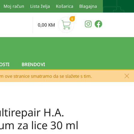
Moj račun
Lista želja
Košarica
Blagajna
0
0,00
KM
OSTI
BRENDOVI
em ove stranice smatramo da se slažete s tim.
ultirepair H.A.
um za lice 30 ml