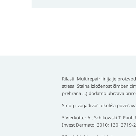
Rilastil Multirepair linija je proiz
stresa. Stalna izloženost čimbenici
prehrana …) dodatno ubrzava prirod
Smog i zagađivači okoliša povećavaj
* Vierkötter A., ​​Schikowski T, Ranf
Invest Dermatol 2010; 130: 2719-