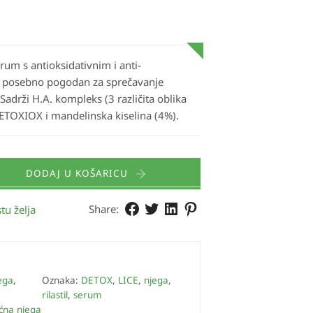
erum s antioksidativnim i anti-
 posebno pogodan za sprečavanje
Sadrži H.A. kompleks (3 različita oblika
DETOXIOX i mandelinska kiselina (4%).
DODAJ U KOŠARICU
Share:
tu želja
ega
,
Oznaka:
DETOX
,
LICE
,
njega
,
rilastil
,
serum
ćna njega