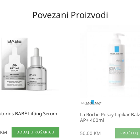
Povezani Proizvodi
torios BABÉ Lifting Serum
La Roche-Posay Lipikar Bal
AP+ 400ml
KM
DODAJ U KOŠARICU
50,00
KM
PROČITAJ 