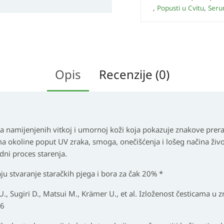
,
Popusti u Cvitu
,
Seru
Opis
Recenzije (0)
voda namijenjenih vitkoj i umornoj koži koja pokazuje znakove prer
ma okoline poput UV zraka, smoga, onečišćenja i lošeg načina život
ni proces starenja.
u stvaranje staračkih pjega i bora za čak 20% *
t U., Sugiri D., Matsui M., Krämer U., et al. Izloženost česticama u z
26