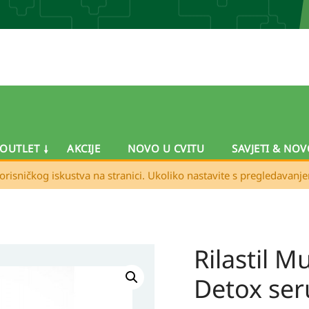
OUTLET
AKCIJE
NOVO U CVITU
SAVJETI & NOV
orisničkog iskustva na stranici. Ukoliko nastavite s pregledavanj
Rilastil M
Rilastil
Multirepair
Detox ser
H.A.