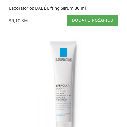
Laboratorios BABÉ Lifting Serum 30 ml
99,10
KM
DODAJ U KOŠARICU
Raspon
cijena:
od
39,50 KM
do
41,00 KM