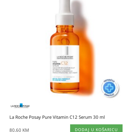
La Roche Posay Pure Vitamin C12 Serum 30 ml
80,60
KM
DODAJ U KOŠARICU