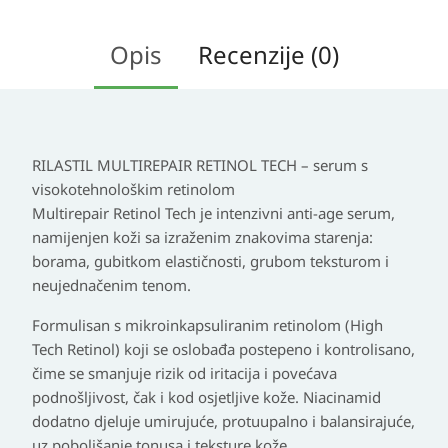
Opis
Recenzije (0)
RILASTIL MULTIREPAIR RETINOL TECH – serum s
visokotehnološkim retinolom
Multirepair Retinol Tech je intenzivni anti-age serum,
namijenjen koži sa izraženim znakovima starenja:
borama, gubitkom elastičnosti, grubom teksturom i
neujednačenim tenom.
Formulisan s mikroinkapsuliranim retinolom (High
Tech Retinol) koji se oslobađa postepeno i kontrolisano,
čime se smanjuje rizik od iritacija i povećava
podnošljivost, čak i kod osjetljive kože. Niacinamid
dodatno djeluje umirujuće, protuupalno i balansirajuće,
uz poboljšanje tonusa i teksture kože.