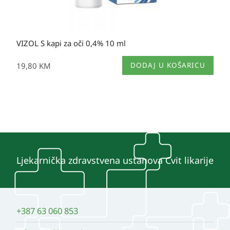
VIZOL S kapi za oči 0,4% 10 ml
19,80
KM
DODAJ U KOŠARICU
Ljekarnička zdravstvena ustanova Cvit likarije
+387 63 060 853