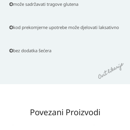
može sadržavati tragove glutena
kod prekomjerne upotrebe može djelovati laksativno
bez dodatka šećera
Povezani Proizvodi
Izvorna
Trenutna