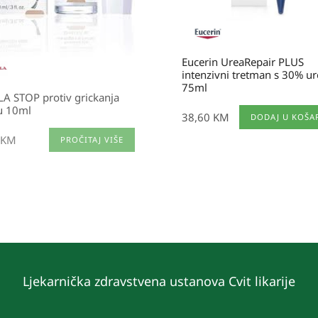
Eucerin UreaRepair PLUS
intenzivni tretman s 30% ur
75ml
A STOP protiv grickanja
u 10ml
38,60
KM
DODAJ U KOŠA
KM
PROČITAJ VIŠE
Ljekarnička zdravstvena ustanova Cvit likarije