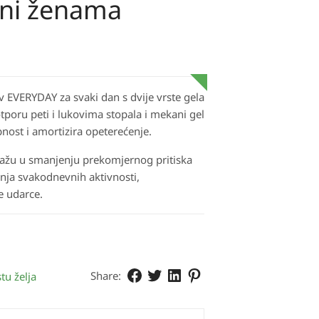
eni ženama
v EVERYDAY za svaki dan s dvije vrste gela
otporu peti i lukovima stopala i mekani gel
nost i amortizira opeterećenje.
mažu u smanjenju prekomjernog pritiska
nja svakodnevnih aktivnosti,
je udarce.
Share:
tu želja