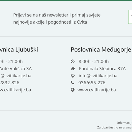
Prijavi se na naš newsletter i primaj savjete,
najnovije akcije i pogodnosti iz Cvita
vnica Ljubuški
Poslovnica Međugorje
0h - 21:00h
8:00h - 21:00h
 Ante Vukšića 3A
Kardinala Stepinca 37A
o@cvitlikarije.ba
info@cvitlikarije.ba
/832-826
036/655-276
cvitlikarije.ba
www.cvitlikarije.ba
Informacij
Za obavijesti o mjerama 