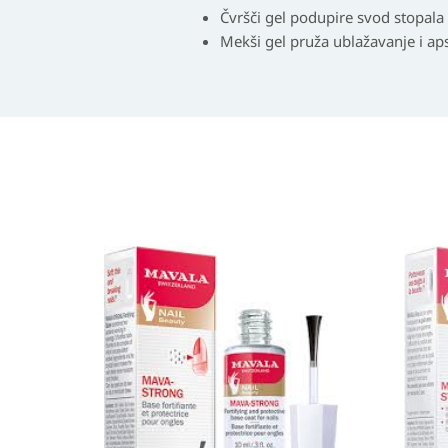
Čvršči gel podupire svod stopala 
Mekši gel pruža ublažavanje i ap