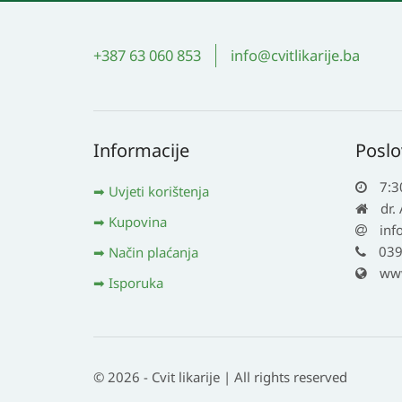
+387 63 060 853
info@cvitlikarije.ba
Informacije
Poslo
7:3
Uvjeti korištenja
dr.
Kupovina
inf
039
Način plaćanja
www.
Isporuka
© 2026 - Cvit likarije | All rights reserved