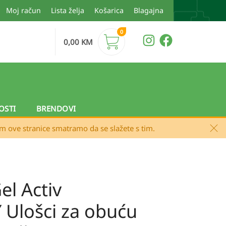
Moj račun
Lista želja
Košarica
Blagajna
0
0,00
KM
OSTI
BRENDOVI
em ove stranice smatramo da se slažete s tim.
l Activ
Ulošci za obuću