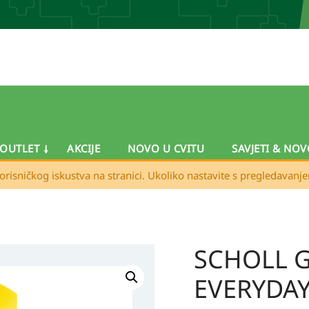
OUTLET
AKCIJE
NOVO U CVITU
SAVJETI & NOV
orisničkog iskustva na stranici. Ukoliko nastavite s pregledavanj
SCHOLL Ge
EVERYDAY 