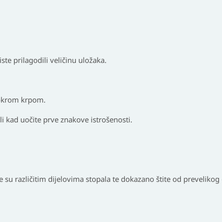
.
ste prilagodili veličinu uložaka.
mokrom krpom.
li kad uočite prve znakove istrošenosti.
ne su različitim dijelovima stopala te dokazano štite od preveliko