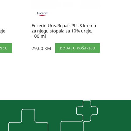
Eucerin UreaRepair PLUS krema
eje
za njegu stopala sa 10% ureje,
100 ml
29,00
KM
RICU
DODAJ U KOŠARICU