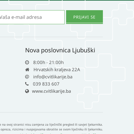
Nova poslovnica Ljubuški
8:00h - 21:00h
Hrvatskih kraljeva 22A
info@cvitlikarije.ba
039 833 607
www.cvitlikarije.ba
e na ovoj stranici nisu zamjena za liječnički pregled ili savjet ljekarnika.
opreza, rizicima i nuspojavama obratite se svom liječniku ili ljekarniku.