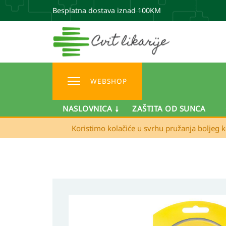
Besplatna dostava iznad 100KM
WEBSHOP
NASLOVNICA
ZAŠTITA OD SUNCA
Koristimo kolačiće u svrhu pružanja boljeg k