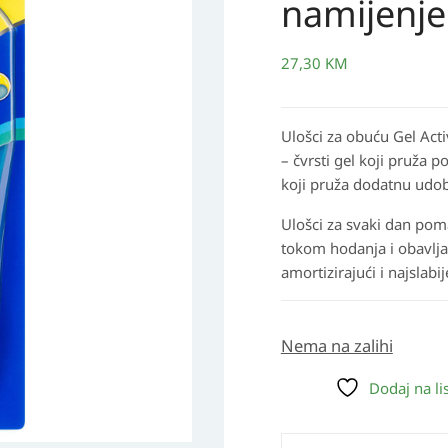
namijenj
27,30
KM
Ulošci za obuću Gel Acti
– čvrsti gel koji pruža p
koji pruža dodatnu udob
Ulošci za svaki dan po
tokom hodanja i obavlja
amortizirajući i najslabi
Nema na zalihi
Dodaj na lis