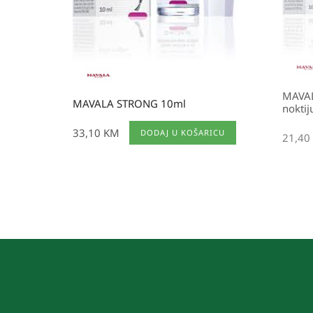
MAVAL
MAVALA STRONG 10ml
noktij
33,10
KM
DODAJ U KOŠARICU
21,40