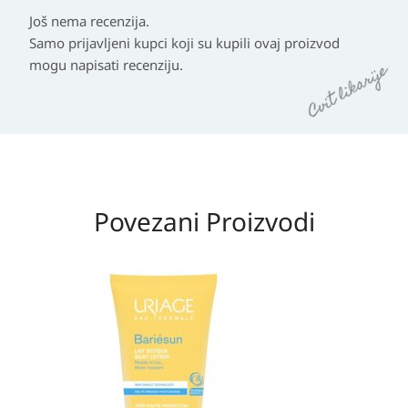
Još nema recenzija.
Samo prijavljeni kupci koji su kupili ovaj proizvod
mogu napisati recenziju.
Povezani Proizvodi
Izvorna
Trenutna
cijena
cijena
bila
je:
je:
19,95 KM.
40,70 KM.