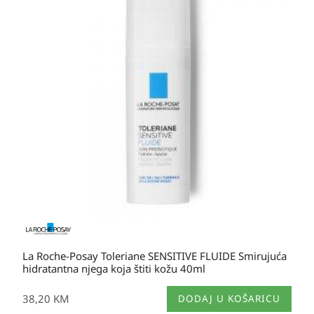
La Roche-Posay Toleriane SENSITIVE FLUIDE Smirujuća
hidratantna njega koja štiti kožu 40ml
38,20
KM
DODAJ U KOŠARICU