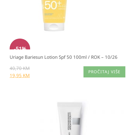
-
51
%
Uriage Bariesun Lotion Spf 50 100ml / ROK – 10/26
40,70
KM
PROČITAJ VIŠE
19,95
KM