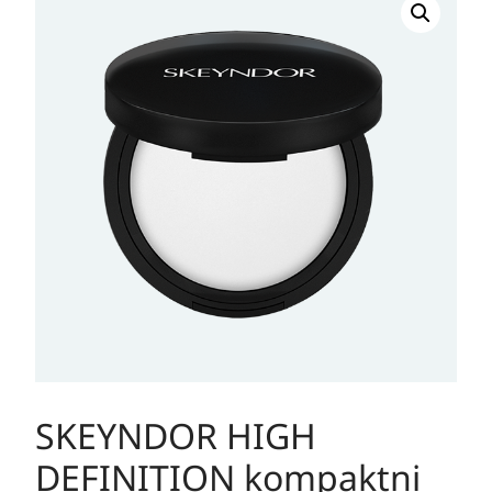
HIGH
DEFINITION
kompaktni
puder,
12.58
g
količina
SKEYNDOR HIGH
DEFINITION kompaktni