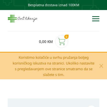
Besplatna dostava iznad 100KM
0
0,00
KM
Koristimo kolačiće u svrhu pružanja boljeg
korisničkog iskustva na stranici. Ukoliko nastavite
s pregledavanjem ove stranice smatramo da se
slažete s tim.
SKEYNDOR