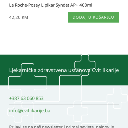
La Roche-Posay Lipikar Syndet AP+ 400ml
42,20
KM
DODAJ U KOŠARICU
Ljekarnička zdravstvena ustanova Cvit likarije
+387 63 060 853
info@cvitlikarije.ba
Prijavi se na naš newsletter i primaj savjete, najnovije