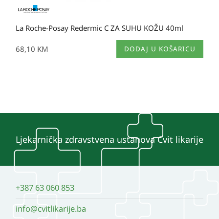
La Roche-Posay Redermic C ZA SUHU KOŽU 40ml
68,10
KM
DODAJ U KOŠARICU
Ljekarnička zdravstvena ustanova Cvit likarije
+387 63 060 853
info@cvitlikarije.ba