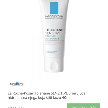
La Roche-Posay Toleriane SENSITIVE Smirujuća
hidratantna njega koja štiti kožu 40ml
40,50
KM
PROČITAJ VIŠE