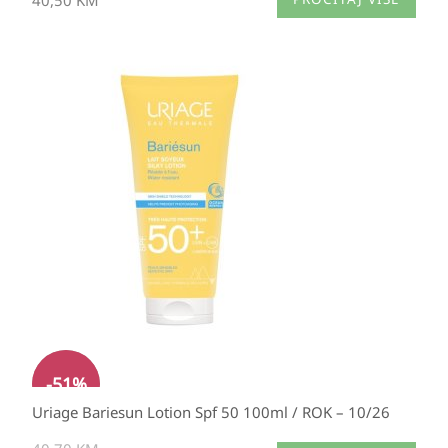
Izvorna
Trenutna
cijena
cijena
bila
je:
je:
19,95 KM.
40,70 KM.
-
51
%
Uriage Bariesun Lotion Spf 50 100ml / ROK – 10/26