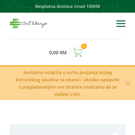
Besplatna dostava iznad 100KM
0
0,00
KM
Koristimo kolačiće u svrhu pružanja boljeg
korisničkog iskustva na stranici. Ukoliko nastavite
s pregledavanjem ove stranice smatramo da se
slažete s tim.
SKEYNDOR