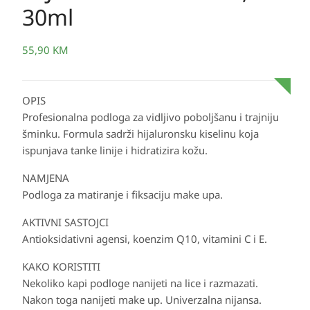
30ml
55,90
KM
OPIS
Profesionalna podloga za vidljivo poboljšanu i trajniju
šminku. Formula sadrži hijaluronsku kiselinu koja
ispunjava tanke linije i hidratizira kožu.
NAMJENA
Podloga za matiranje i fiksaciju make upa.
AKTIVNI SASTOJCI
Antioksidativni agensi, koenzim Q10, vitamini C i E.
KAKO KORISTITI
Nekoliko kapi podloge nanijeti na lice i razmazati.
Nakon toga nanijeti make up. Univerzalna nijansa.