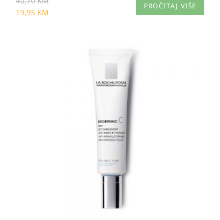
40,70
KM
PROČITAJ VIŠE
19,95
KM