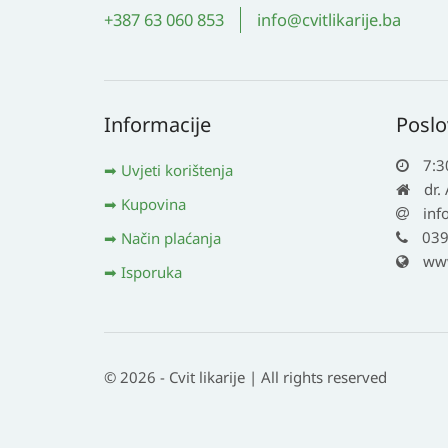
+387 63 060 853
info@cvitlikarije.ba
Informacije
Poslo
7:3
Uvjeti korištenja
dr.
Kupovina
inf
039
Način plaćanja
www.
Isporuka
© 2026 - Cvit likarije | All rights reserved