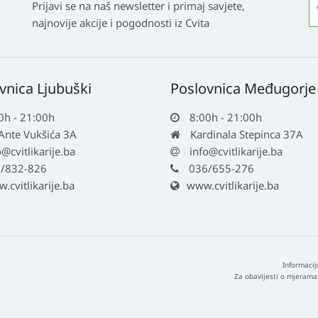
Prijavi se na naš newsletter i primaj savjete,
najnovije akcije i pogodnosti iz Cvita
vnica Ljubuški
Poslovnica Međugorje
0h - 21:00h
8:00h - 21:00h
 Ante Vukšića 3A
Kardinala Stepinca 37A
o@cvitlikarije.ba
info@cvitlikarije.ba
/832-826
036/655-276
cvitlikarije.ba
www.cvitlikarije.ba
Informacij
Za obavijesti o mjerama 