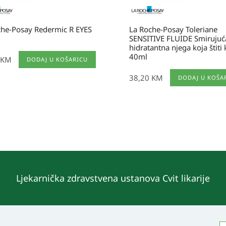
che-Posay Redermic R EYES
La Roche-Posay Toleriane
SENSITIVE FLUIDE Smirujuć
hidratantna njega koja štiti
40ml
KM
DODAJ U KOŠARICU
38,20
KM
DODAJ U KOŠA
Ljekarnička zdravstvena ustanova Cvit likarije