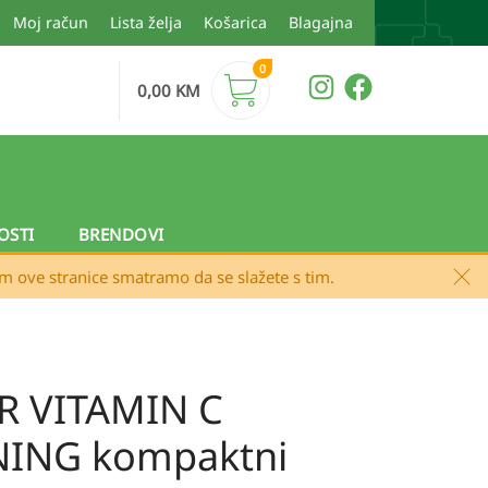
Moj račun
Lista želja
Košarica
Blagajna
0
0,00
KM
OSTI
BRENDOVI
em ove stranice smatramo da se slažete s tim.
 VITAMIN C
ING kompaktni