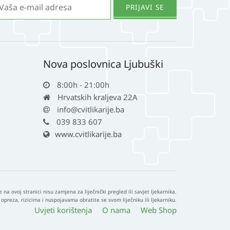
Nova poslovnica Ljubuški
8:00h - 21:00h
Hrvatskih kraljeva 22A
info@cvitlikarije.ba
039 833 607
www.cvitlikarije.ba
e na ovoj stranici nisu zamjena za liječnički pregled ili savjet ljekarnika.
opreza, rizicima i nuspojavama obratite se svom liječniku ili ljekarniku.
Uvjeti korištenja
O nama
Web Shop