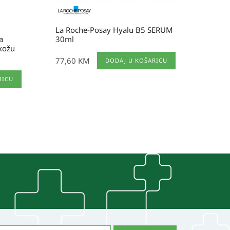
La Roche-Posay Hyalu B5 SERUM
a
30ml
 kožu
77,60
KM
DODAJ U KOŠARICU
RICU