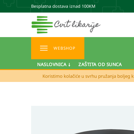
Besplatna dostava iznad 100KM
WEBSHOP
NASLOVNICA
ZAŠTITA OD SUNCA
Koristimo kolačiće u svrhu pružanja boljeg k