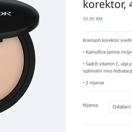
korektor, 
BRIGHTENING
kompaktni
korektor,
30,90
KM
4.24
gr
Kremasti korektor srednj
količina
• Kamuflira tamne mrlje 
• Sadrži vitamin C, ulje 
optimalni nivo hidratacij
• 2 nijanse
Nijansa