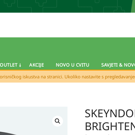
OUTLET
AKCIJE
NOVO U CVITU
SAVJETI & NOV
orisničkog iskustva na stranici. Ukoliko nastavite s pregledavanj
SKEYNDOR
SKEYNDOR
VITAMIN
BRIGHTEN
C