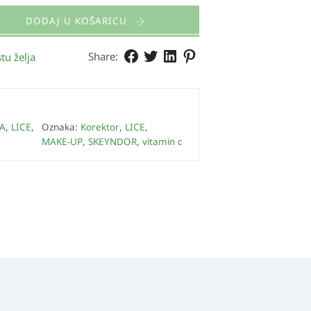
DODAJ U KOŠARICU
Share:
tu želja
A
,
LICE
,
Oznaka:
Korektor
,
LICE
,
MAKE-UP
,
SKEYNDOR
,
vitamin c