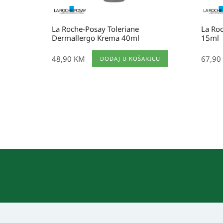
La Roche-Posay Toleriane
La Ro
Dermallergo Krema 40ml
15ml
48,90
KM
67,90
DODAJ U KOŠARICU