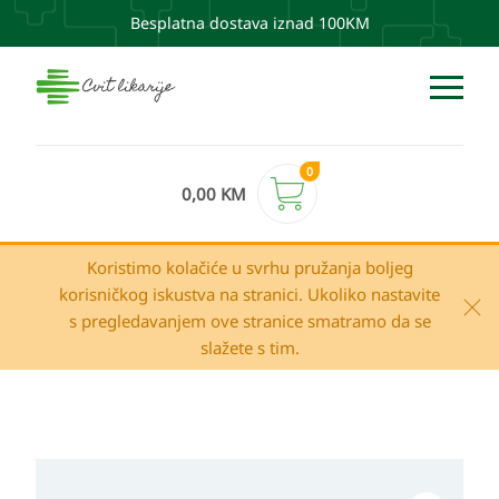
Besplatna dostava iznad 100KM
0
0,00
KM
Koristimo kolačiće u svrhu pružanja boljeg
korisničkog iskustva na stranici. Ukoliko nastavite
s pregledavanjem ove stranice smatramo da se
slažete s tim.
SKEYNDOR