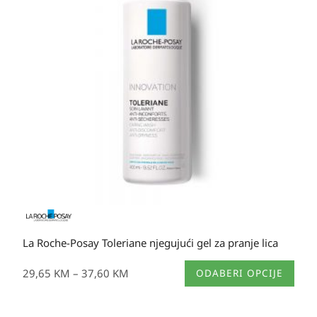
29,65 KM
do
37,60 KM
La Roche-Posay Toleriane njegujući gel za pranje lica
Ovaj
29,65
KM
–
37,60
KM
ODABERI OPCIJE
proizvod
ima