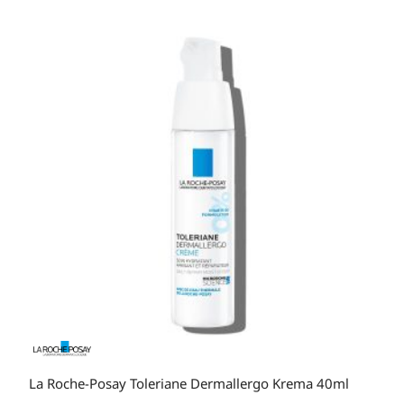
više
varijanti.
Opcije
se
mogu
odabrati
na
stranici
proizvoda
La Roche-Posay Toleriane Dermallergo Krema 40ml