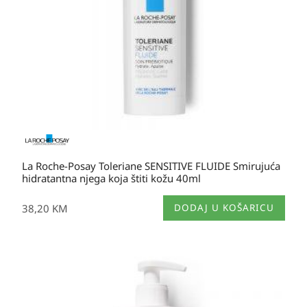
La Roche-Posay Toleriane SENSITIVE FLUIDE Smirujuća
hidratantna njega koja štiti kožu 40ml
38,20
KM
DODAJ U KOŠARICU
Raspon
cijena:
od