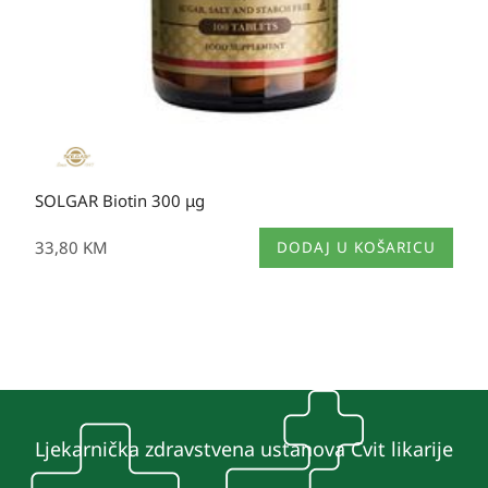
SOLGAR Biotin 300 μg
33,80
KM
DODAJ U KOŠARICU
Ljekarnička zdravstvena ustanova Cvit likarije