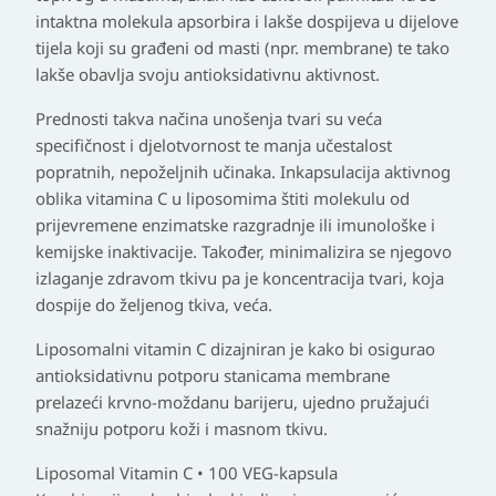
intaktna molekula apsorbira i lakše dospijeva u dijelove
tijela koji su građeni od masti (npr. membrane) te tako
lakše obavlja svoju antioksidativnu aktivnost.
Prednosti takva načina unošenja tvari su veća
specifičnost i djelotvornost te manja učestalost
popratnih, nepoželjnih učinaka. Inkapsulacija aktivnog
oblika vitamina C u liposomima štiti molekulu od
prijevremene enzimatske razgradnje ili imunološke i
kemijske inaktivacije. Također, minimalizira se njegovo
izlaganje zdravom tkivu pa je koncentracija tvari, koja
dospije do željenog tkiva, veća.
Liposomalni vitamin C dizajniran je kako bi osigurao
antioksidativnu potporu stanicama membrane
prelazeći krvno-moždanu barijeru, ujedno pružajući
snažniju potporu koži i masnom tkivu.
Liposomal Vitamin C • 100 VEG-kapsula