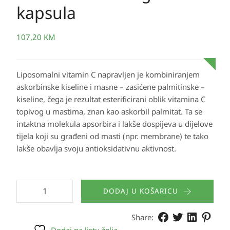
kapsula
107,20
KM
Liposomalni vitamin C napravljen je kombiniranjem
askorbinske kiseline i masne – zasićene palmitinske –
kiseline, čega je rezultat esterificirani oblik vitamina C
topivog u mastima, znan kao askorbil palmitat. Ta se
intaktna molekula apsorbira i lakše dospijeva u dijelove
tijela koji su građeni od masti (npr. membrane) te tako
lakše obavlja svoju antioksidativnu aktivnost.
DODAJ U KOŠARICU
Share: