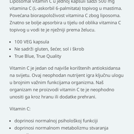
Liposomal vitamin C u jednoj kapsuli sadži 500 mg
vitamina C (L-askorbil 6-palmitata) topivog u mastima.
Povećana bioraspoloživost vitamina C zbog liposoma.
Znatno se bolje apsorbira u tijelu od oblika vitamina C
topivog u vodi te je nježniji prema želucu.
100 VEG kapsula
Ne sadrži gluten, šećer, sol i škrob
True Blue, True Quality
Vitamin C je jedan od najviše korištenih antioksidansa
na svijetu. Ovaj neophodan nutrijent igra ključnu ulogu
u brojnim važnim funkcijama organizma. Naš
organizam ne proizvodi vitamin C te je neophodno
unositi ga kroz hranu ili dodatke prehrani.
Vitamin C:
doprinosi normalnoj psihološkoj funkciji
doprinosi normalnom metabolizmu stvaranja