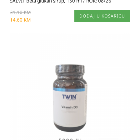
SALVIT Beta glukan sirup, 150 ml / ROK: 08/26
31,10
KM
DODAJ U KOŠARICU
14,60
KM