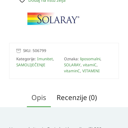
Dodaj na listu želja
SKU:
506799
Kategorije:
Imunitet
,
Oznaka:
liposomalni
,
SAMOLIJEČENJE
SOLARAY
,
vitamiC
,
vitaminC
,
VITAMINI
Opis
Recenzije (0)