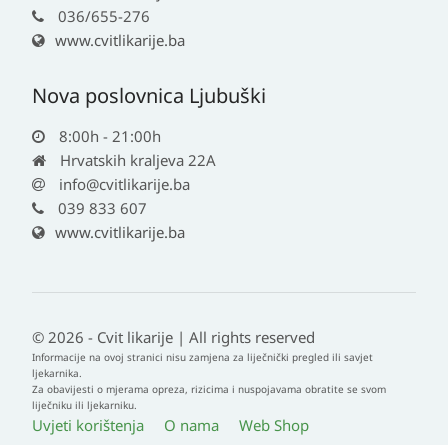
036/655-276
www.cvitlikarije.ba
Nova poslovnica Ljubuški
8:00h - 21:00h
Hrvatskih kraljeva 22A
info@cvitlikarije.ba
039 833 607
www.cvitlikarije.ba
© 2026 - Cvit likarije | All rights reserved
Informacije na ovoj stranici nisu zamjena za liječnički pregled ili savjet
ljekarnika.
Za obavijesti o mjerama opreza, rizicima i nuspojavama obratite se svom
liječniku ili ljekarniku.
Uvjeti korištenja
O nama
Web Shop