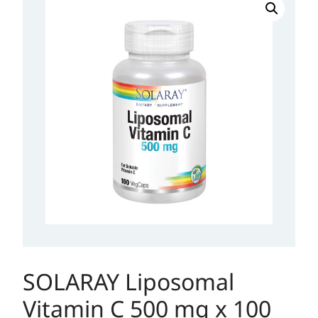
Liposomal
Vitamin
C
500
mg
x
100
kapsula
količina
SOLARAY Liposomal
Vitamin C 500 mg x 100