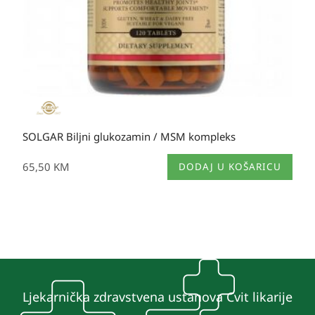
SOLGAR Biljni glukozamin / MSM kompleks
65,50
KM
DODAJ U KOŠARICU
Ljekarnička zdravstvena ustanova Cvit likarije