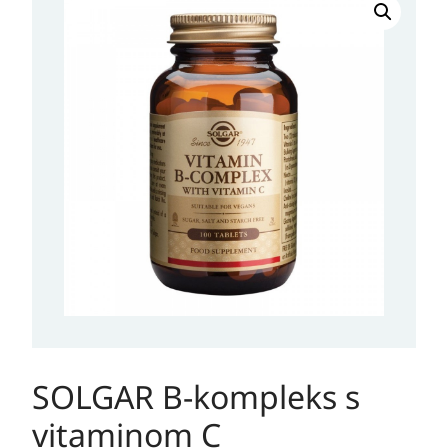
B-
kompleks
s
vitaminom
C
količina
SOLGAR B-kompleks s
vitaminom C