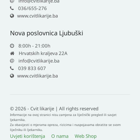
info@cvitlikarije.ba
036/655-276
www.cvitlikarije.ba
Nova poslovnica Ljubuški
8:00h - 21:00h
Hrvatskih kraljeva 22A
info@cvitlikarije.ba
039 833 607
www.cvitlikarije.ba
© 2026 - Cvit likarije | All rights reserved
Informacije na ovoj stranici nisu zamjena za liječnički pregled ili savjet
ljekarnika.
Za obavijesti o mjerama opreza, rizicima i nuspojavama obratite se svom
liječniku ili ljekarniku.
Uvjeti korištenja
O nama
Web Shop