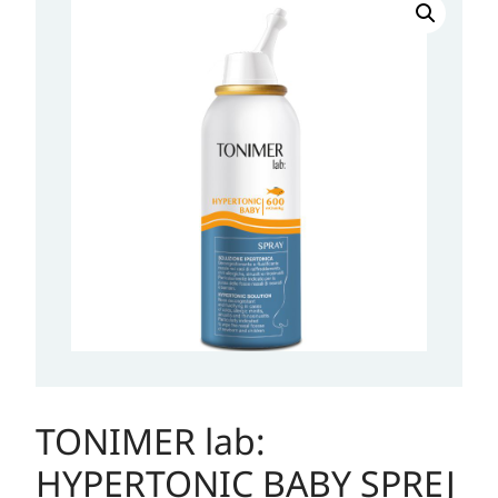
lab:
HYPERTONIC
BABY
SPREJ
600
mOsm/kg,
100
ml
količina
TONIMER lab:
HYPERTONIC BABY SPREJ