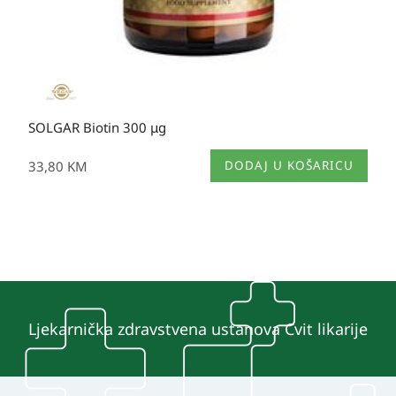
SOLGAR Biotin 300 μg
33,80
KM
DODAJ U KOŠARICU
Ljekarnička zdravstvena ustanova Cvit likarije