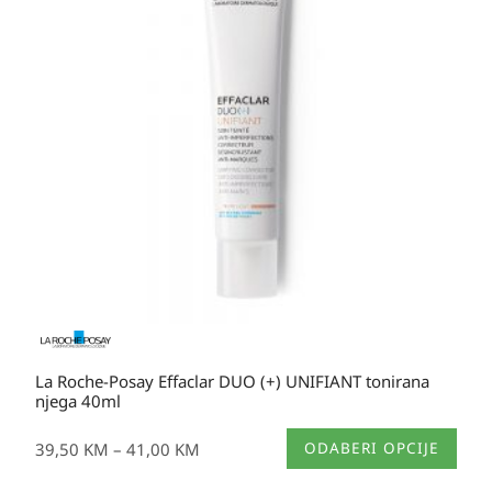
39,50 KM
do
41,00 KM
La Roche-Posay Effaclar DUO (+) UNIFIANT tonirana
njega 40ml
Ovaj
39,50
KM
–
41,00
KM
ODABERI OPCIJE
proizvod
ima