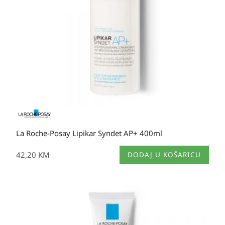
La Roche-Posay Lipikar Syndet AP+ 400ml
42,20
KM
DODAJ U KOŠARICU
Raspon
cijena:
od