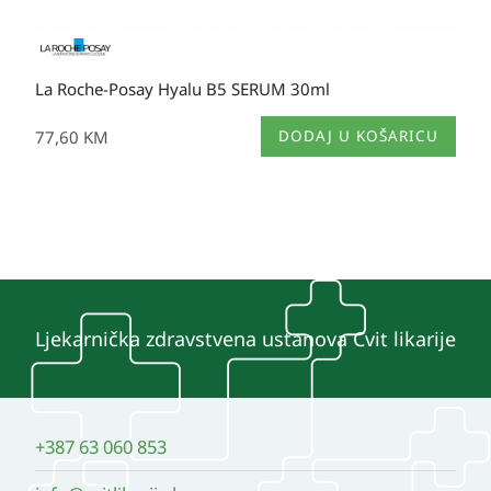
La Roche-Posay Hyalu B5 SERUM 30ml
77,60
KM
DODAJ U KOŠARICU
Ljekarnička zdravstvena ustanova Cvit likarije
+387 63 060 853