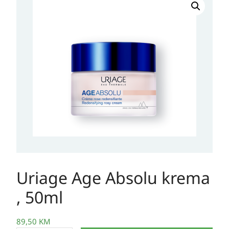
Age
Absolu
krema
,
50ml
količina
Uriage Age Absolu krema
, 50ml
89,50
KM