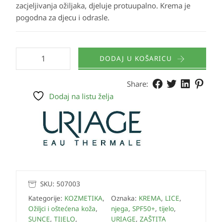
zacjeljivanja ožiljaka, djeluje protuupalno. Krema je
pogodna za djecu i odrasle.
DODAJ U KOŠARICU
Share:
Dodaj na listu želja
SKU:
507003
Kategorije:
KOZMETIKA
,
Oznaka:
KREMA
,
LICE
,
Ožiljci i oštećena koža
,
njega
,
SPF50+
,
tijelo
,
SUNCE
,
TIJELO
,
URIAGE
,
ZAŠTITA