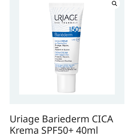
Bariederm
CICA
Krema
SPF50+
40ml
količina
Uriage Bariederm CICA
Krema SPF50+ 40ml