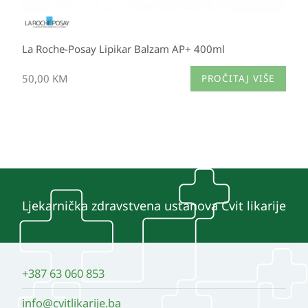
La Roche-Posay Lipikar Balzam AP+ 400ml
50,00
KM
PROČITAJ VIŠE
Ljekarnička zdravstvena ustanova Cvit likarije
+387 63 060 853
info@cvitlikarije.ba