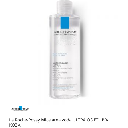
cijena:
od
20,70 KM
do
36,00 KM
La Roche-Posay Micelarna voda ULTRA OSJETLJIVA
KOŽA