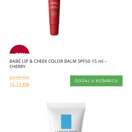
-30%
BABÉ LIP & CHEEK COLOR BALM SPF50 15 ml –
CHERRY
23,90
KM
DODAJ U KOŠARICU
16,73
KM