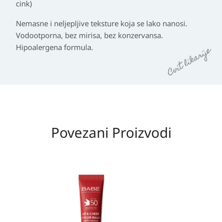
cink)
Nemasne i neljepljive teksture koja se lako nanosi.
Vodootporna, bez mirisa, bez konzervansa.
Hipoalergena formula.
Povezani Proizvodi
Izvorna
Trenutna
cijena
cijena
bila
je:
je:
23,90 KM.
23,90 KM.