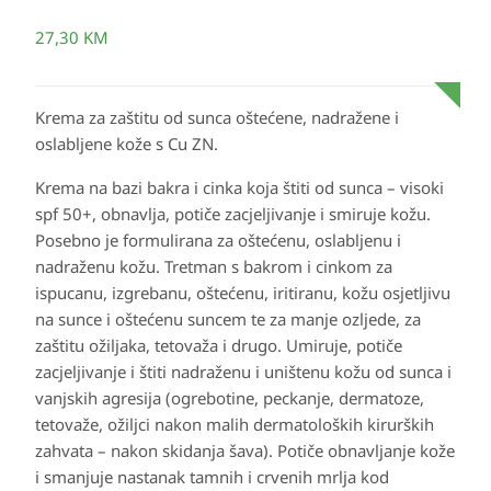
27,30
KM
Krema za zaštitu od sunca oštećene, nadražene i
oslabljene kože s Cu ZN.
Krema na bazi bakra i cinka koja štiti od sunca – visoki
spf 50+, obnavlja, potiče zacjeljivanje i smiruje kožu.
Posebno je formulirana za oštećenu, oslabljenu i
nadraženu kožu. Tretman s bakrom i cinkom za
ispucanu, izgrebanu, oštećenu, iritiranu, kožu osjetljivu
na sunce i oštećenu suncem te za manje ozljede, za
zaštitu ožiljaka, tetovaža i drugo. Umiruje, potiče
zacjeljivanje i štiti nadraženu i uništenu kožu od sunca i
vanjskih agresija (ogrebotine, peckanje, dermatoze,
tetovaže, ožiljci nakon malih dermatoloških kirurških
zahvata – nakon skidanja šava). Potiče obnavljanje kože
i smanjuje nastanak tamnih i crvenih mrlja kod