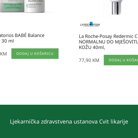
atorios BABÉ Balance
La Roche-Posay Redermic C
 30 ml
NORMALNU DO MJEŠOVIT
KOŽU 40ml,
KM
DODAJ U KOŠARICU
77,90
KM
DODAJ U KOŠA
Ljekarnička zdravstvena ustanova Cvit likarije