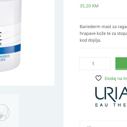
40g
35,20
KM
količina
Bariederm mast za ragade 
hrapave kože te za stop
kod dojilja.
Dodaj na lis