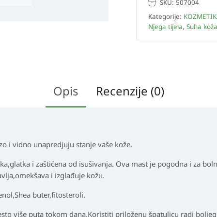
SKU:
507004
Kategorije:
KOZMETIK
Njega tijela
,
Suha kož
Opis
Recenzije (0)
rzo i vidno unapredjuju stanje vaše kože.
,glatka i zaštićena od isušivanja. Ova mast je pogodna i za bolne
vlja,omekšava i izglađuje kožu.
ol,Shea buter,fitosteroli.
to više puta tokom dana.Koristiti priloženu špatulicu radi boljeg