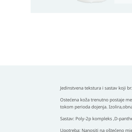
Jedinstvena tekstura i sastav koji b
Ostećena koža trenutno postaje meka
tokom perioda dojenja. Izolira,obna
Sastav: Poly-2p kompleks ,D-panthen
Upotreba: Nanositi na oštećeno mjes