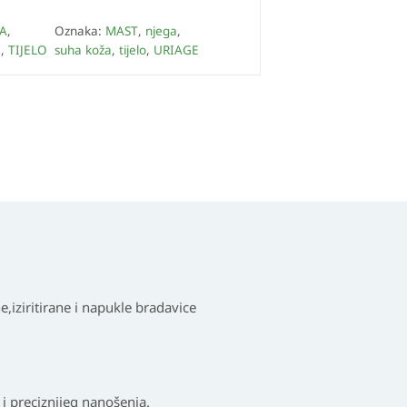
A
,
Oznaka:
MAST
,
njega
,
a
,
TIJELO
suha koža
,
tijelo
,
URIAGE
,iziritirane i napukle bradavice
 i preciznijeg nanošenja.