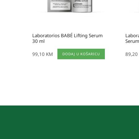
Laboratorios BABÉ Lifting Serum
Labor
30 ml
Serum
99,10
KM
89,20
DODAJ U KOŠARICU