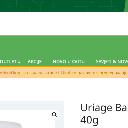
OUTLET
AKCIJE
NOVO U CVITU
SAVJETI & NOV
orisničkog iskustva na stranici. Ukoliko nastavite s pregledavanj
Uriage B
Uriage
Bariederm
40g
mast