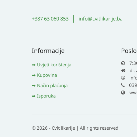
+387 63 060 853
info@cvitlikarije.ba
Informacije
Poslo
7:3
Uvjeti korištenja
dr.
Kupovina
inf
039
Način plaćanja
www.
Isporuka
© 2026 - Cvit likarije | All rights reserved