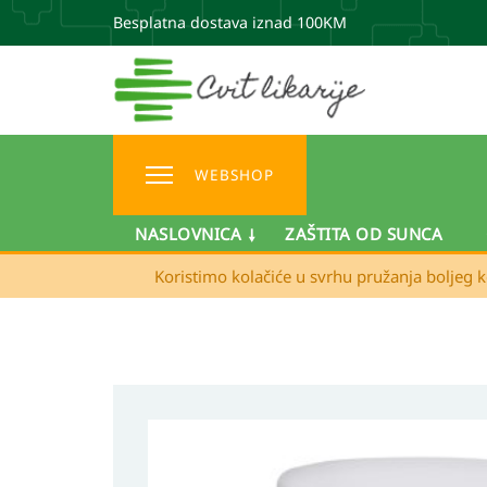
Besplatna dostava iznad 100KM
WEBSHOP
NASLOVNICA
ZAŠTITA OD SUNCA
Koristimo kolačiće u svrhu pružanja boljeg k