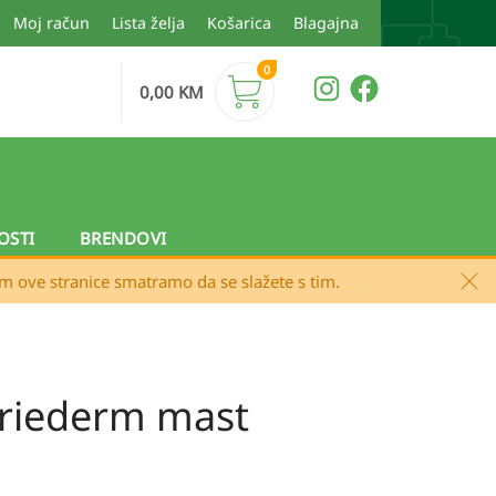
Moj račun
Lista želja
Košarica
Blagajna
0
0,00
KM
OSTI
BRENDOVI
em ove stranice smatramo da se slažete s tim.
ariederm mast