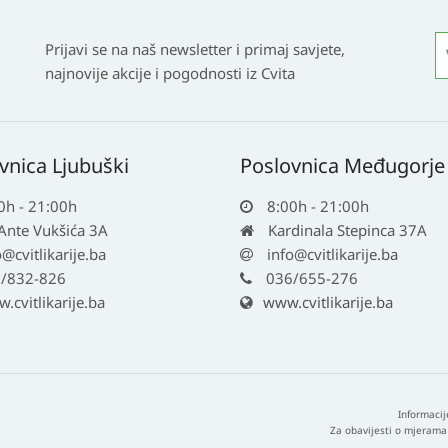
Prijavi se na naš newsletter i primaj savjete,
najnovije akcije i pogodnosti iz Cvita
vnica Ljubuški
Poslovnica Međugorje
0h - 21:00h
8:00h - 21:00h
 Ante Vukšića 3A
Kardinala Stepinca 37A
o@cvitlikarije.ba
info@cvitlikarije.ba
/832-826
036/655-276
cvitlikarije.ba
www.cvitlikarije.ba
Informacij
Za obavijesti o mjerama 