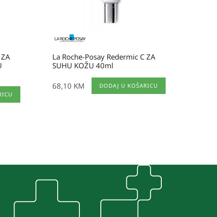
 ZA
La Roche-Posay Redermic C ZA
U
SUHU KOŽU 40ml
68,10
KM
DODAJ U KOŠARICU
RICU