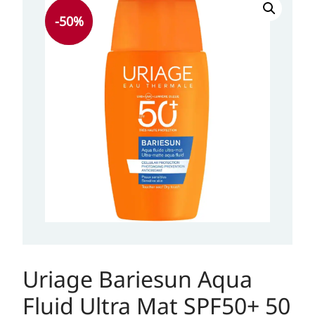
cijena
cijena
-
50
%
bila
je:
je:
14,90 KM.
29,70 KM.
Uriage Bariesun Aqua
Fluid Ultra Mat SPF50+ 50