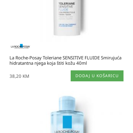
La Roche-Posay Toleriane SENSITIVE FLUIDE Smirujuća
hidratantna njega koja štiti kožu 40ml
38,20
KM
DODAJ U KOŠARICU
Raspon
cijena:
od
20,80 KM
do