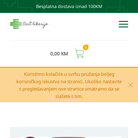
Besplatna dostava iznad 100KM
0
0,00
KM
Koristimo kolačiće u svrhu pružanja boljeg
korisničkog iskustva na stranici. Ukoliko nastavite
s pregledavanjem ove stranice smatramo da se
slažete s tim.
Izvorna
Trenutna