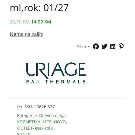
ml,rok: 01/27
29,70
KM
14,90
KM
Nema na zalihi
Share:
SKU:
20626-627
Kategorije:
Dnevna njega
,
KOZMETIKA
,
LICE
,
NOVO
,
OUTLET- istek roka
,
SUNCE