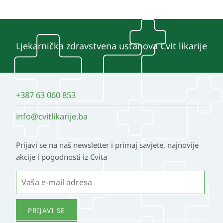
Opcije
se
mogu
Ljekarnička zdravstvena ustanova Cvit likarije
odabrati
na
stranici
+387 63 060 853
proizvoda
info@cvitlikarije.ba
Prijavi se na naš newsletter i primaj savjete, najnovije
akcije i pogodnosti iz Cvita