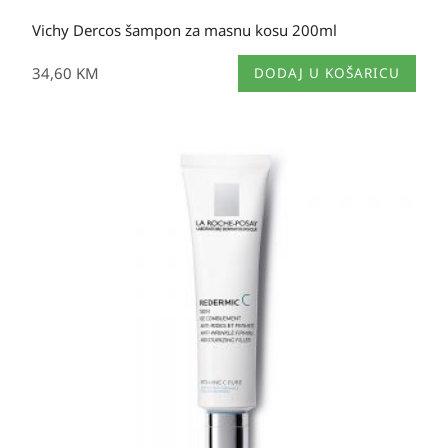
Vichy Dercos šampon za masnu kosu 200ml
34,60
KM
DODAJ U KOŠARICU