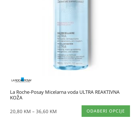
36,60 KM
La Roche-Posay Micelarna voda ULTRA REAKTIVNA
KOŽA
Ovaj
20,80
KM
–
36,60
KM
ODABERI OPCIJE
proizvod
ima
više
varijanti.