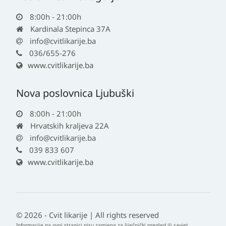
8:00h - 21:00h
Kardinala Stepinca 37A
info@cvitlikarije.ba
036/655-276
www.cvitlikarije.ba
Nova poslovnica Ljubuški
8:00h - 21:00h
Hrvatskih kraljeva 22A
info@cvitlikarije.ba
039 833 607
www.cvitlikarije.ba
© 2026 - Cvit likarije | All rights reserved
Informacije na ovoj stranici nisu zamjena za liječnički pregled ili savjet