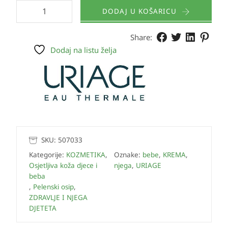
DODAJ U KOŠARICU
Share:
Dodaj na listu želja
SKU:
507033
Kategorije:
KOZMETIKA
,
Oznake:
bebe
,
KREMA
,
Osjetljiva koža djece i
njega
,
URIAGE
beba
,
Pelenski osip
,
ZDRAVLJE I NJEGA
DJETETA