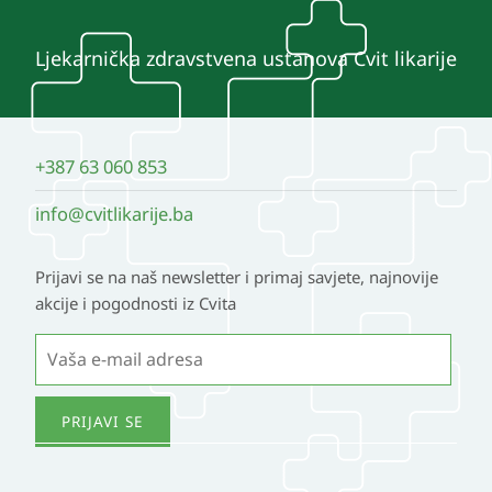
Ljekarnička zdravstvena ustanova Cvit likarije
+387 63 060 853
info@cvitlikarije.ba
Prijavi se na naš newsletter i primaj savjete, najnovije
akcije i pogodnosti iz Cvita