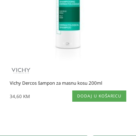
Vichy Dercos šampon za masnu kosu 200ml
34,60
KM
DODAJ U KOŠARICU