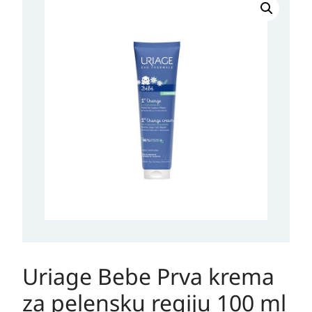
Bebe
Prva
krema
za
pelensku
regiju
100
ml
količina
Uriage Bebe Prva krema
za pelensku regiju 100 ml