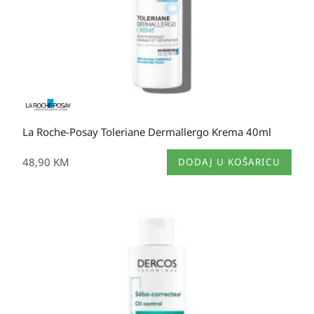
La Roche-Posay Toleriane Dermallergo Krema 40ml
48,90
KM
DODAJ U KOŠARICU