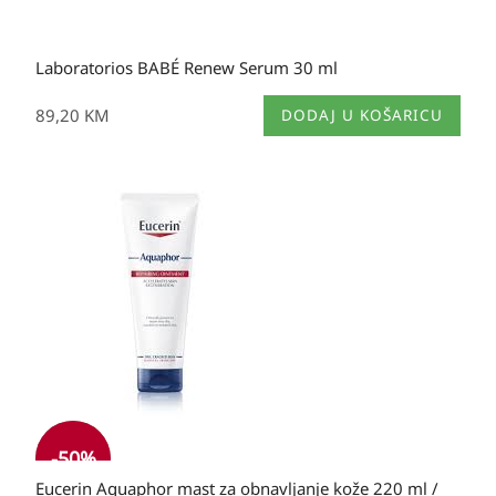
Laboratorios BABÉ Renew Serum 30 ml
89,20
KM
DODAJ U KOŠARICU
Izvorna
Trenutna
cijena
cijena
bila
je:
je:
21,35 KM.
42,70 KM.
-
50
%
Eucerin Aquaphor mast za obnavljanje kože 220 ml /