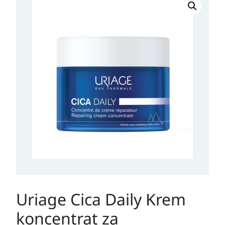
Cica
Daily
Krem
koncentrat
za
obnavljanje
kože
50
ml
količina
Uriage Cica Daily Krem
koncentrat za