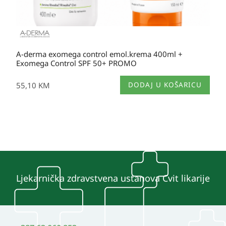
A-derma exomega control emol.krema 400ml +
Exomega Control SPF 50+ PROMO
55,10
KM
DODAJ U KOŠARICU
Ljekarnička zdravstvena ustanova Cvit likarije