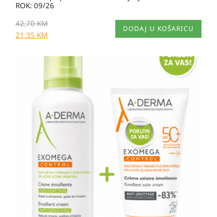
ROK: 09/26
42,70
KM
DODAJ U KOŠARICU
21,35
KM