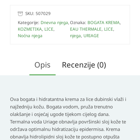
SKU:
507029
Kategorije:
Dnevna njega
,
Oznaka:
BOGATA KREMA
,
KOZMETIKA
,
LICE
,
EAU THERMALE
,
LICE
,
Noćna njega
njega
,
URIAGE
Opis
Recenzije (0)
Ova bogata i hidratantna krema za lice dubinski vlaži i
najžedniju kožu. Bogata vodom, pruža trenutno
olakšanje i osjećaj ugode tijekom cijelog dana.
Termalna voda Uriage obnavlja površinski sloj kože te
održava optimalnu hidratizaciju epidermisa. Krema
obnavlja hidrolipidni sloj kože te postupno otpušta