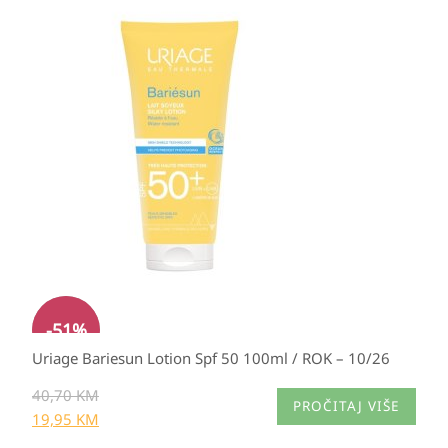
Izvorna
Trenutna
cijena
cijena
bila
je:
je:
19,95 KM.
40,70 KM.
-
51
%
Uriage Bariesun Lotion Spf 50 100ml / ROK – 10/26
40,70
KM
PROČITAJ VIŠE
19,95
KM