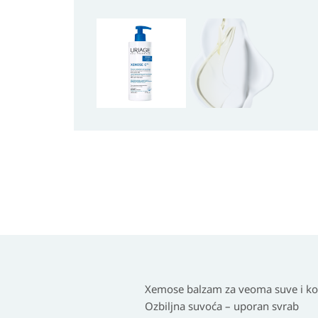
Xemose balzam za veoma suve i kož
Ozbiljna suvoća – uporan svrab