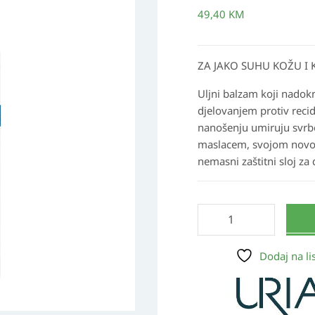
balzam
49,40
KM
500
ml
količina
ZA JAKO SUHU KOŽU I 
Uljni balzam koji nadok
djelovanjem protiv reci
nanošenju umiruju svrbe
maslacem, svojom novom
nemasni zaštitni sloj za
Dodaj na lis