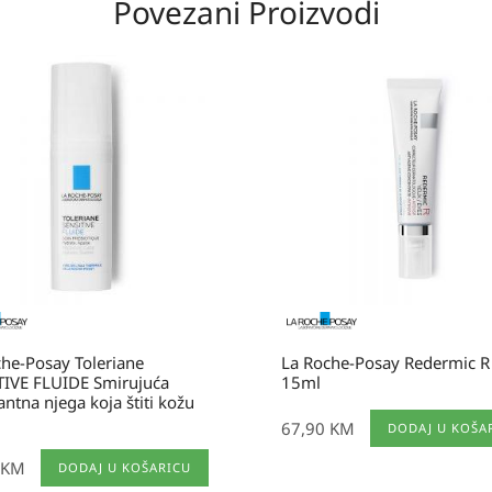
Povezani Proizvodi
he-Posay Toleriane
La Roche-Posay Redermic R
TIVE FLUIDE Smirujuća
15ml
antna njega koja štiti kožu
67,90
KM
DODAJ U KOŠA
KM
DODAJ U KOŠARICU