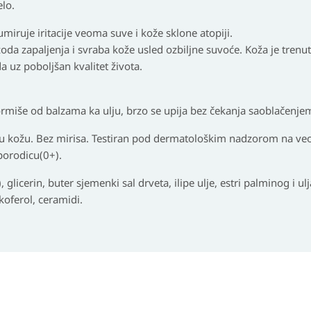
elo.
umiruje iritacije veoma suve i kože sklone atopiji.
izoda zapaljenja i svraba kože usled ozbiljne suvoće. Koža je tren
 uz poboljšan kvalitet života.
rmiše od balzama ka ulju, brzo se upija bez čekanja saoblačenje
u kožu. Bez mirisa. Testiran pod dermatološkim nadzorom na v
 porodicu(0+).
 glicerin, buter sjemenki sal drveta, ilipe ulje, estri palminog i ulja
koferol, ceramidi.