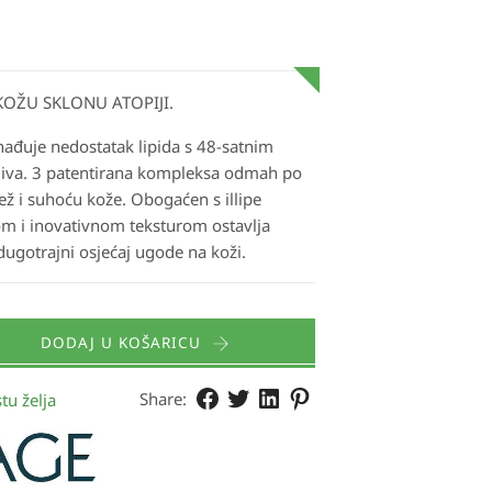
KOŽU SKLONU ATOPIJI.
nađuje nedostatak lipida s 48-satnim
diva. 3 patentirana kompleksa odmah po
ž i suhoću kože. Obogaćen s illipe
 i inovativnom teksturom ostavlja
 dugotrajni osjećaj ugode na koži.
DODAJ U KOŠARICU
Share:
tu želja