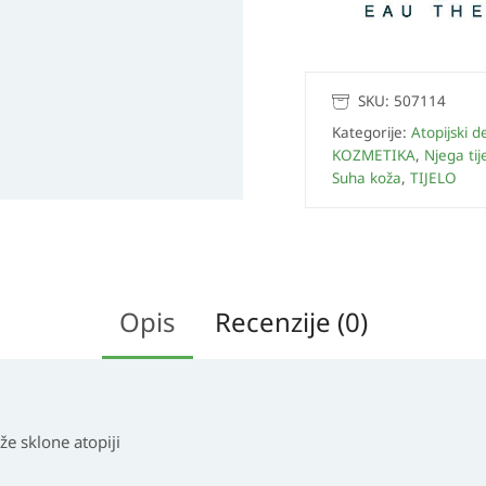
SKU:
507114
Kategorije:
Atopijski d
KOZMETIKA
,
Njega tij
Suha koža
,
TIJELO
Opis
Recenzije (0)
e sklone atopiji