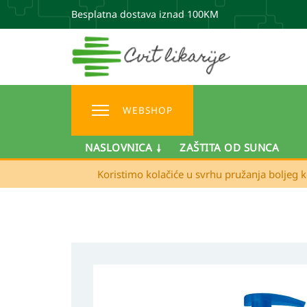
Besplatna dostava iznad 100KM
WEBSHOP
NASLOVNICA
ZAŠTITA OD SUNCA
Koristimo kolačiće u svrhu pružanja boljeg k