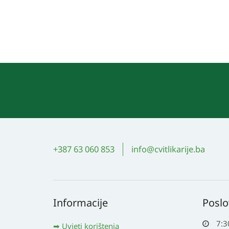
+387 63 060 853
info@cvitlikarije.ba
Informacije
Poslo
7:3
Uvjeti korištenja