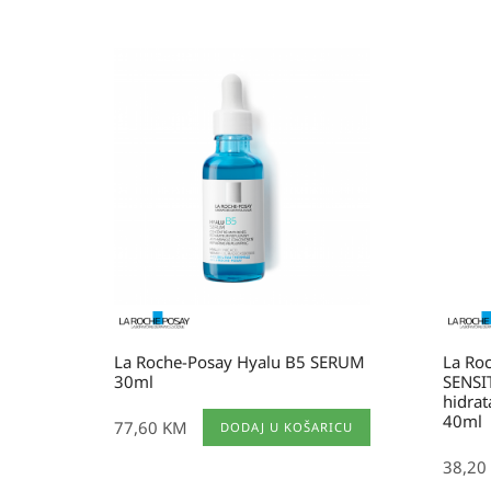
La Roche-Posay Hyalu B5 SERUM
La Roc
30ml
SENSI
hidrat
40ml
77,60
KM
DODAJ U KOŠARICU
38,20