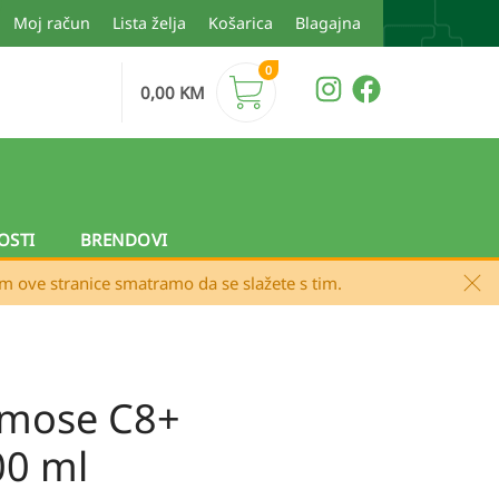
Moj račun
Lista želja
Košarica
Blagajna
0
0,00
KM
OSTI
BRENDOVI
em ove stranice smatramo da se slažete s tim.
emose C8+
00 ml