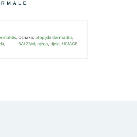
ermatitis
,
Oznaka:
atopijski dermatitis
,
ela
,
BALZAM
,
njega
,
tijelo
,
URIAGE