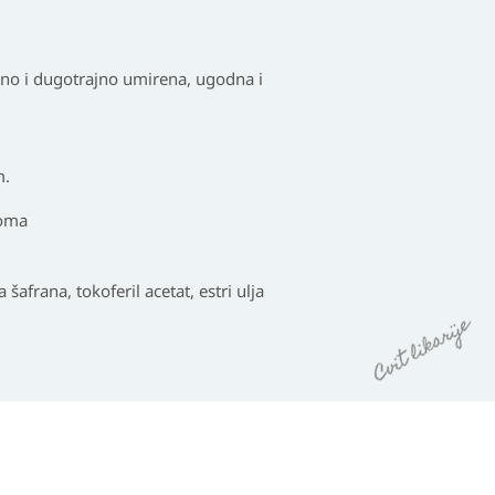
utno i dugotrajno umirena, ugodna i
m.
eoma
 šafrana, tokoferil acetat, estri ulja