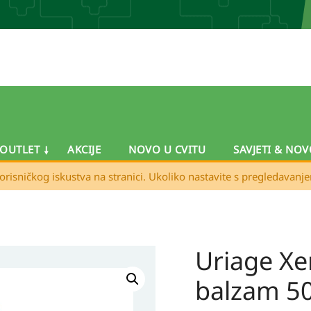
OUTLET
AKCIJE
NOVO U CVITU
SAVJETI & NOV
orisničkog iskustva na stranici. Ukoliko nastavite s pregledavanj
Uriage X
Uriage
Xemose
balzam 5
C8+