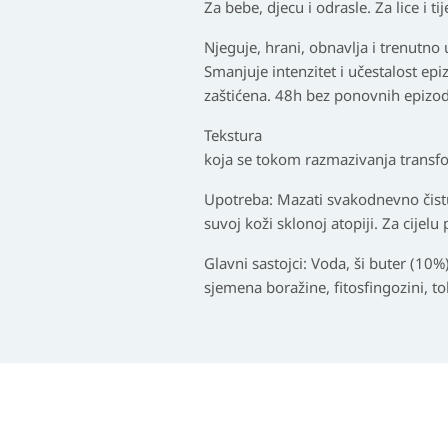
Za bebe, djecu i odrasle. Za lice i tij
Njeguje, hrani, obnavlja i trenutno 
Smanjuje intenzitet i učestalost ep
zaštićena. 48h bez ponovnih epizoda
Tekstura
koja se tokom razmazivanja transfo
Upotreba: Mazati svakodnevno čist
suvoj koži sklonoj atopiji. Za cijelu
Glavni sastojci: Voda, ši buter (10%),
sjemena boražine, fitosfingozini, to