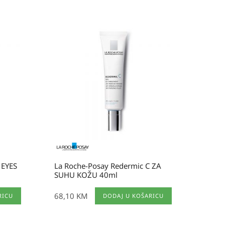
 EYES
La Roche-Posay Redermic C ZA
SUHU KOŽU 40ml
68,10
KM
RICU
DODAJ U KOŠARICU