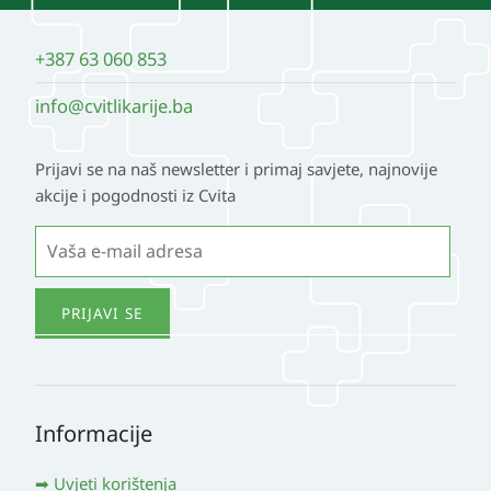
na
stranici
+387 63 060 853
proizvoda
info@cvitlikarije.ba
Prijavi se na naš newsletter i primaj savjete, najnovije
akcije i pogodnosti iz Cvita
Informacije
Uvjeti korištenja