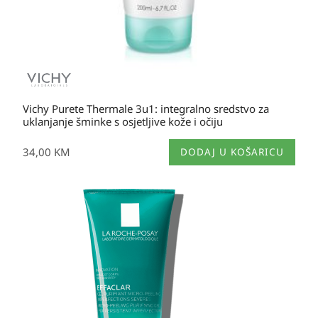
Vichy Purete Thermale 3u1: integralno sredstvo za
uklanjanje šminke s osjetljive kože i očiju
34,00
KM
DODAJ U KOŠARICU
Raspon
cijena:
od
31,10 KM
do
45,30 KM