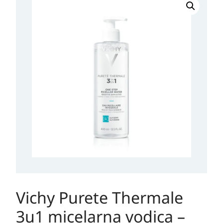
Purete
Thermale
3u1
micelarna
vodica
-
osjetljiva
koža
400ml
količina
Vichy Purete Thermale
3u1 micelarna vodica –