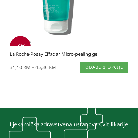
-
6
%
La Roche-Posay Effaclar Micro-peeling gel
Ovaj
31,10
KM
–
45,30
KM
ODABERI OPCIJE
proizvod
ima
više
varijanti.
Opcije
se
mogu
Ljekarnička zdravstvena ustanova Cvit likarije
odabrati