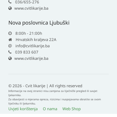
036/655-276
www.cvitlikarije.ba
Nova poslovnica Ljubuški
8:00h - 21:00h
Hrvatskih kraljeva 22A
info@cvitlikarije.ba
039 833 607
www.cvitlikarije.ba
© 2026 - Cvit likarije | All rights reserved
Informacije na ovoj stranici nisu zamjena za liječnički pregled ili savjet
ljekarnika.
Za obavijesti o mjerama opreza, rizicima i nuspojavama obratite se svom
liječniku ili ljekarniku.
Uvjeti korištenja
O nama
Web Shop