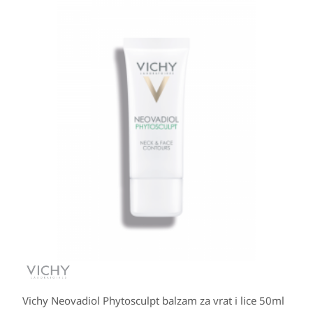
Vichy Neovadiol Phytosculpt balzam za vrat i lice 50ml