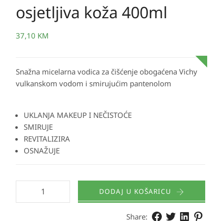
osjetljiva koža 400ml
37,10
KM
Snažna micelarna vodica za čišćenje obogaćena Vichy
vulkanskom vodom i smirujućim pantenolom
UKLANJA MAKEUP I NEČISTOĆE
SMIRUJE
REVITALIZIRA
OSNAŽUJE
DODAJ U KOŠARICU
Share: