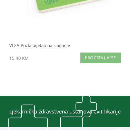
VIGA Puzla pijetao na slaganje
15,40
KM
PROČITAJ VIŠE
Ljekarnička zdravstvena ustanova Cvit likarije