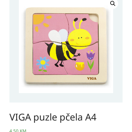
VIGA puzle pčela A4
4,50
KM