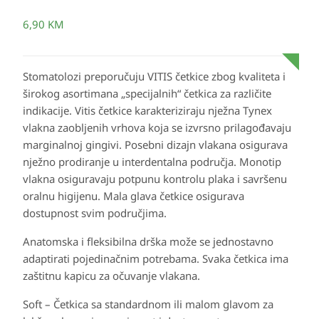
6,90
KM
Stomatolozi preporučuju VITIS četkice zbog kvaliteta i
širokog asortimana „specijalnih“ četkica za različite
indikacije. Vitis četkice karakteriziraju nježna Tynex
vlakna zaobljenih vrhova koja se izvrsno prilagođavaju
marginalnoj gingivi. Posebni dizajn vlakana osigurava
nježno prodiranje u interdentalna područja. Monotip
vlakna osiguravaju potpunu kontrolu plaka i savršenu
oralnu higijenu. Mala glava četkice osigurava
dostupnost svim područjima.
Anatomska i fleksibilna drška može se jednostavno
adaptirati pojedinačnim potrebama. Svaka četkica ima
zaštitnu kapicu za očuvanje vlakana.
Soft – Četkica sa standardnom ili malom glavom za