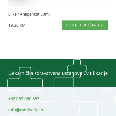
Eliksir Antiparazit 50ml
19,30
KM
DODAJ U KOŠARICU
Ljekarnička zdravstvena ustanova Cvit likarije
+387 63 060 853
info@cvitlikarije.ba