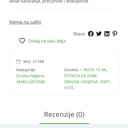
lakše rukovanje, preciznost i dostupnost
Nema na zalihi
Share:
Dodaj na listu želja
SKU:
21168
Kategorije:
Oznaka:
+ PASTA 15 ML
,
Oralna higijena
,
ČETKICA ZA ZUBE
,
SAMOLIJEČENJE
ORALNA HIGIJENA
,
SOFT
,
VITIS
Recenzije (0)